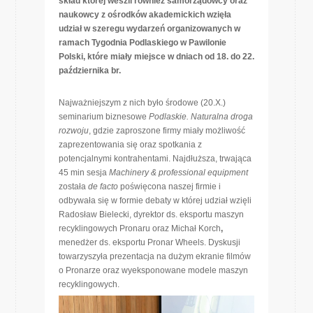
skład której weszli również samorządowcy oraz
naukowcy z ośrodków akademickich wzięła
udział w szeregu wydarzeń organizowanych w
ramach Tygodnia Podlaskiego w Pawilonie
Polski, które miały miejsce w dniach od 18. do 22.
października br.
Najważniejszym z nich było środowe (20.X.)
seminarium biznesowe
Podlaskie. Naturalna droga
rozwoju
, gdzie zaproszone firmy miały możliwość
zaprezentowania się oraz spotkania z
potencjalnymi kontrahentami. Najdłuższa, trwająca
45 min sesja
Machinery & professional equipment
została
de facto
poświęcona naszej firmie i
odbywała się w formie debaty w której udział wzięli
Radosław Bielecki, dyrektor ds. eksportu maszyn
recyklingowych Pronaru oraz Michał Korch
,
menedżer ds. eksportu Pronar Wheels. Dyskusji
towarzyszyła prezentacja na dużym ekranie filmów
o Pronarze oraz wyeksponowane modele maszyn
recyklingowych.