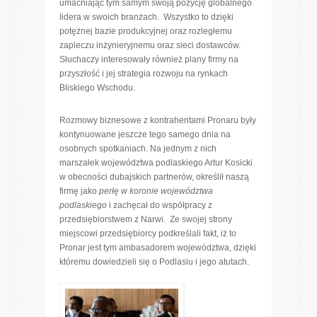
umacniając tym samym swoją pozycję globalnego
lidera w swoich branżach. Wszystko to dzięki
potężnej bazie produkcyjnej oraz rozległemu
zapleczu inżynieryjnemu oraz sieci dostawców.
Słuchaczy interesowały również plany firmy na
przyszłość i jej strategia rozwoju na rynkach
Bliskiego Wschodu.
Rozmowy biznesowe z kontrahentami Pronaru były
kontynuowane jeszcze tego samego dnia na
osobnych spotkaniach. Na jednym z nich
marszałek województwa podlaskiego Artur Kosicki
w obecności dubajskich partnerów, określił naszą
firmę jako
perłę w koronie województwa
podlaskiego
i zachęcał do współpracy z
przedsiębiorstwem z Narwi. Ze swojej strony
miejscowi przedsiębiorcy podkreślali fakt, iż to
Pronar jest tym ambasadorem województwa, dzięki
któremu dowiedzieli się o Podlasiu i jego atutach.