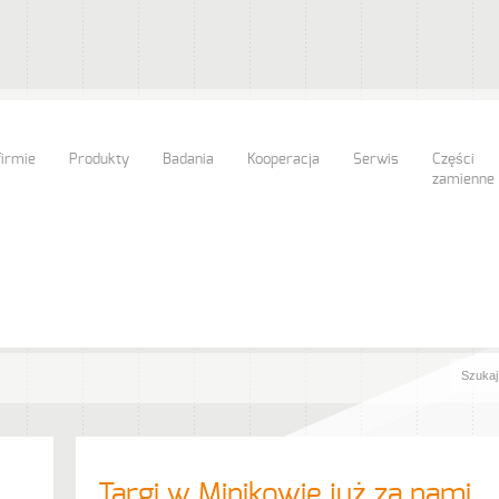
firmie
Produkty
Badania
Kooperacja
Serwis
Części
zamienne
Targi w Minikowie już za nami 