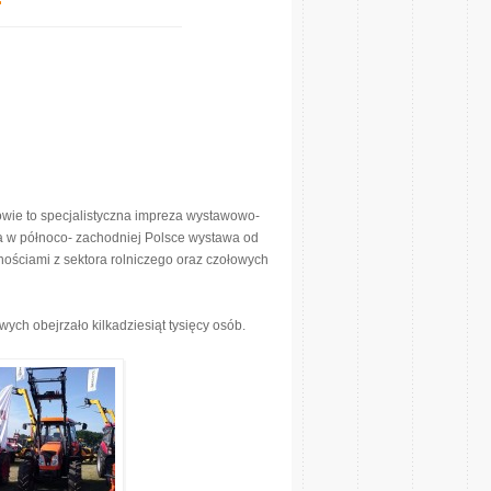
e to specjalistyczna impreza wystawowo-
za w północo- zachodniej Polsce wystawa od
lnościami z sektora rolniczego oraz czołowych
ch obejrzało kilkadziesiąt tysięcy osób.