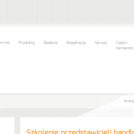
firmie
Produkty
Badania
Kooperacja
Serwis
Części
zamienne
Szkolenie przedstawicieli han