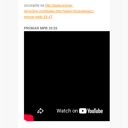
szczegóły na
http://www.pronar-
recycling.com/index.php?page=przesiewacz-
pronar-mpb-18-47
PRONAR MPB 20.55