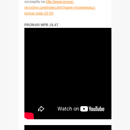
szczegóły na
http://www.pronar-
recycling.com/index.php?page=przesiewacz-
pronar-mpb-20-55
PRONAR MPB 18.47