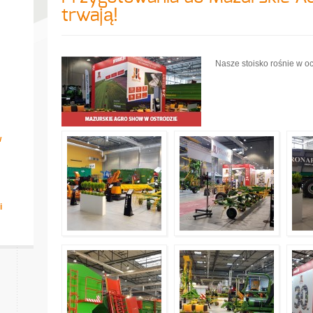
trwają!
Nasze stoisko rośnie w oc
w
i