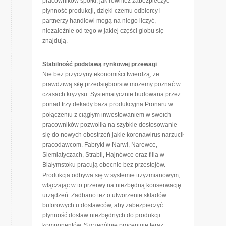
pracowników spółki, jak również zabezpieczyć
płynność produkcji, dzięki czemu odbiorcy i
partnerzy handlowi mogą na niego liczyć,
niezależnie od tego w jakiej części globu się
znajdują.
Stabilność podstawą rynkowej przewagi
Nie bez przyczyny ekonomiści twierdzą, że
prawdziwą siłę przedsiębiorstw możemy poznać w
czasach kryzysu. Systematycznie budowana przez
ponad trzy dekady baza produkcyjna Pronaru w
połączeniu z ciągłym inwestowaniem w swoich
pracowników pozwoliła na szybkie dostosowanie
się do nowych obostrzeń jakie koronawirus narzucił
pracodawcom. Fabryki w Narwi, Narewce,
Siemiatyczach, Strabli, Hajnówce oraz filia w
Białymstoku pracują obecnie bez przestojów.
Produkcja odbywa się w systemie trzyzmianowym,
włączając w to przerwy na niezbędną konserwację
urządzeń. Zadbano też o utworzenie składów
buforowych u dostawców, aby zabezpieczyć
płynność dostaw niezbędnych do produkcji
komponentów. Szczególnie procentuje teraz