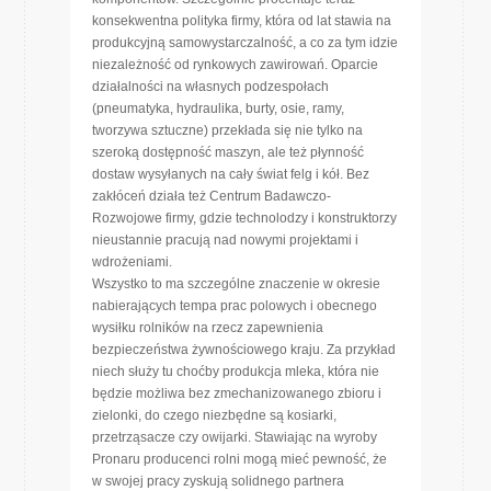
konsekwentna polityka firmy, która od lat stawia na
produkcyjną samowystarczalność, a co za tym idzie
niezależność od rynkowych zawirowań. Oparcie
działalności na własnych podzespołach
(pneumatyka, hydraulika, burty, osie, ramy,
tworzywa sztuczne) przekłada się nie tylko na
szeroką dostępność maszyn, ale też płynność
dostaw wysyłanych na cały świat felg i kół. Bez
zakłóceń działa też Centrum Badawczo-
Rozwojowe firmy, gdzie technolodzy i konstruktorzy
nieustannie pracują nad nowymi projektami i
wdrożeniami.
Wszystko to ma szczególne znaczenie w okresie
nabierających tempa prac polowych i obecnego
wysiłku rolników na rzecz zapewnienia
bezpieczeństwa żywnościowego kraju. Za przykład
niech służy tu choćby produkcja mleka, która nie
będzie możliwa bez zmechanizowanego zbioru i
zielonki, do czego niezbędne są kosiarki,
przetrząsacze czy owijarki. Stawiając na wyroby
Pronaru producenci rolni mogą mieć pewność, że
w swojej pracy zyskują solidnego partnera