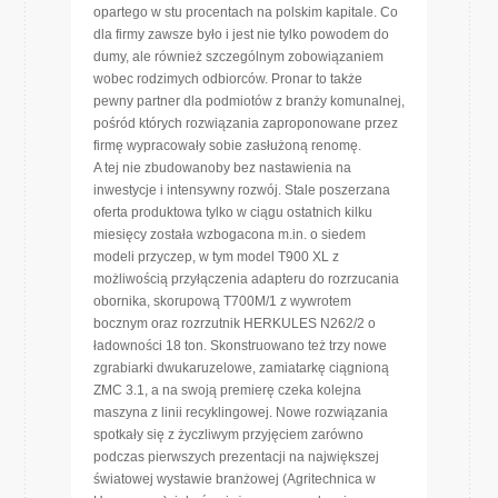
opartego w stu procentach na polskim kapitale. Co
dla firmy zawsze było i jest nie tylko powodem do
dumy, ale również szczególnym zobowiązaniem
wobec rodzimych odbiorców. Pronar to także
pewny partner dla podmiotów z branży komunalnej,
pośród których rozwiązania zaproponowane przez
firmę wypracowały sobie zasłużoną renomę.
A tej nie zbudowanoby bez nastawienia na
inwestycje i intensywny rozwój. Stale poszerzana
oferta produktowa tylko w ciągu ostatnich kilku
miesięcy została wzbogacona m.in. o siedem
modeli przyczep, w tym model T900 XL z
możliwością przyłączenia adapteru do rozrzucania
obornika, skorupową T700M/1 z wywrotem
bocznym oraz rozrzutnik HERKULES N262/2 o
ładowności 18 ton. Skonstruowano też trzy nowe
zgrabiarki dwukaruzelowe, zamiatarkę ciągnioną
ZMC 3.1, a na swoją premierę czeka kolejna
maszyna z linii recyklingowej. Nowe rozwiązania
spotkały się z życzliwym przyjęciem zarówno
podczas pierwszych prezentacji na największej
światowej wystawie branżowej (Agritechnica w