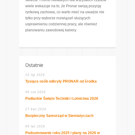
świecie. I mimo niełatwych dla wszystkich czasów
wiele wskazuje na to, że Pronar swoją pozycję
rynkową zachowa, co warto mieć na uwadze nie
tylko przy wyborze rozwiązań służących
usprawnieniu codziennej pracy, ale również
planowaniu zawodowej kariery.
Ostatnie
10 lip 2026
Tysiące osób odkryły PRONAR od środka
09 cze 2026
Podlaskie Święto Techniki i Lotnictwa 2026
27 kwi 2026
Bezpieczny Samorząd w Siemiatyczach
09 lut 2026
Podsumowanie roku 2025 i plany na 2026 w