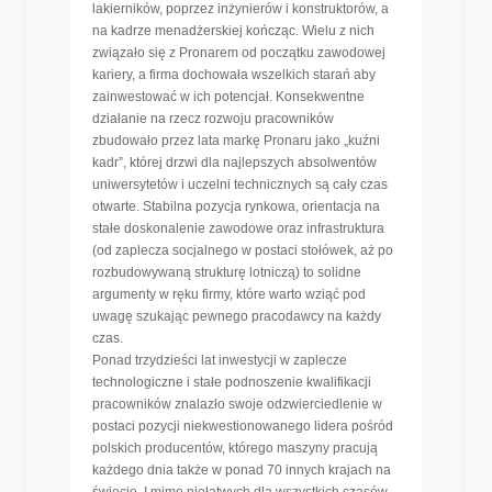
lakierników, poprzez inżynierów i konstruktorów, a
na kadrze menadżerskiej kończąc. Wielu z nich
związało się z Pronarem od początku zawodowej
kariery, a firma dochowała wszelkich starań aby
zainwestować w ich potencjał. Konsekwentne
działanie na rzecz rozwoju pracowników
zbudowało przez lata markę Pronaru jako „kuźni
kadr”, której drzwi dla najlepszych absolwentów
uniwersytetów i uczelni technicznych są cały czas
otwarte. Stabilna pozycja rynkowa, orientacja na
stałe doskonalenie zawodowe oraz infrastruktura
(od zaplecza socjalnego w postaci stołówek, aż po
rozbudowywaną strukturę lotniczą) to solidne
argumenty w ręku firmy, które warto wziąć pod
uwagę szukając pewnego pracodawcy na każdy
czas.
Ponad trzydzieści lat inwestycji w zaplecze
technologiczne i stałe podnoszenie kwalifikacji
pracowników znalazło swoje odzwierciedlenie w
postaci pozycji niekwestionowanego lidera pośród
polskich producentów, którego maszyny pracują
każdego dnia także w ponad 70 innych krajach na