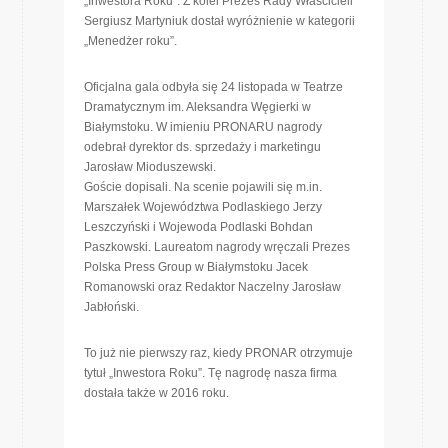
„Inwestora Roku”. Z kolei Prezes Rady Właścicieli
Sergiusz Martyniuk dostał wyróżnienie w kategorii
„Menedżer roku”.
Oficjalna gala odbyła się 24 listopada w Teatrze
Dramatycznym im. Aleksandra Węgierki w
Białymstoku. W imieniu PRONARU nagrody
odebrał dyrektor ds. sprzedaży i marketingu
Jarosław Mioduszewski.
Goście dopisali. Na scenie pojawili się m.in.
Marszałek Województwa Podlaskiego Jerzy
Leszczyński i Wojewoda Podlaski Bohdan
Paszkowski. Laureatom nagrody wręczali Prezes
Polska Press Group w Białymstoku Jacek
Romanowski oraz Redaktor Naczelny Jarosław
Jabłoński.
To już nie pierwszy raz, kiedy PRONAR otrzymuje
tytuł „Inwestora Roku”. Tę nagrodę nasza firma
dostała także w 2016 roku.