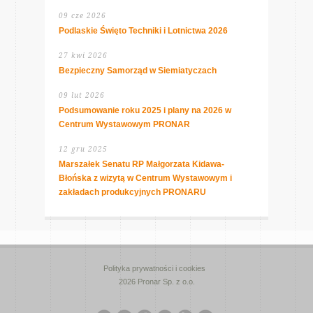
09 cze 2026
Podlaskie Święto Techniki i Lotnictwa 2026
27 kwi 2026
Bezpieczny Samorząd w Siemiatyczach
09 lut 2026
Podsumowanie roku 2025 i plany na 2026 w
Centrum Wystawowym PRONAR
12 gru 2025
Marszałek Senatu RP Małgorzata Kidawa-
Błońska z wizytą w Centrum Wystawowym i
zakładach produkcyjnych PRONARU
Polityka prywatności i cookies
2026 Pronar Sp. z o.o.