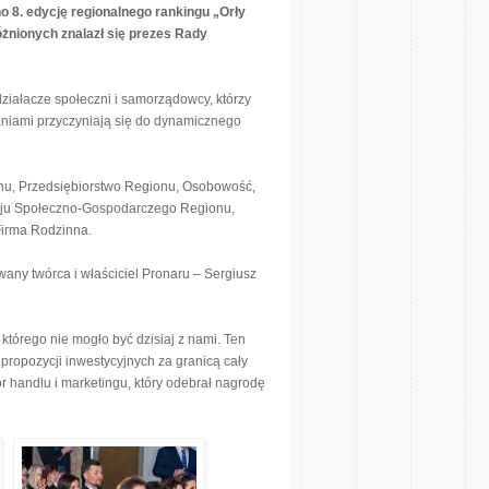
o 8. edycję regionalnego rankingu „Orły
żnionych znalazł się prezes Rady
 działacze społeczni i samorządowcy, którzy
łaniami przyczyniają się do dynamicznego
nu, Przedsiębiorstwo Regionu, Osobowość,
oju Społeczno-Gospodarczego Regionu,
Firma Rodzinna.
any twórca i właściciel Pronaru – Sergiusz
 którego nie mogło być dzisiaj z nami. Ten
propozycji inwestycyjnych za granicą cały
r handlu i marketingu, który odebrał nagrodę