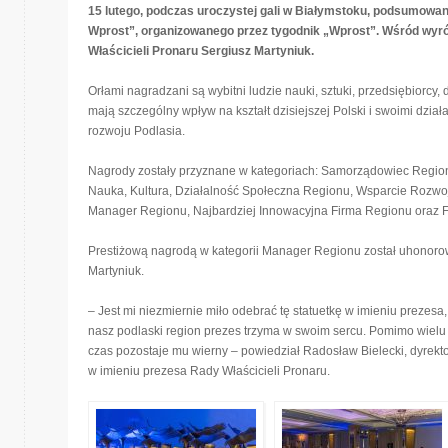
15 lutego, podczas uroczystej gali w Białymstoku, podsumowan
Wprost”, organizowanego przez tygodnik „Wprost”. Wśród wyró
Właścicieli Pronaru Sergiusz Martyniuk.
Orłami nagradzani są wybitni ludzie nauki, sztuki, przedsiębiorcy,
mają szczególny wpływ na kształt dzisiejszej Polski i swoimi dzia
rozwoju Podlasia.
Nagrody zostały przyznane w kategoriach: Samorządowiec Regio
Nauka, Kultura, Działalność Społeczna Regionu, Wsparcie Rozw
Manager Regionu, Najbardziej Innowacyjna Firma Regionu oraz 
Prestiżową nagrodą w kategorii Manager Regionu został uhonorow
Martyniuk.
– Jest mi niezmiernie miło odebrać tę statuetkę w imieniu prezesa,
nasz podlaski region prezes trzyma w swoim sercu. Pomimo wielu 
czas pozostaje mu wierny – powiedział Radosław Bielecki, dyrekto
w imieniu prezesa Rady Właścicieli Pronaru.