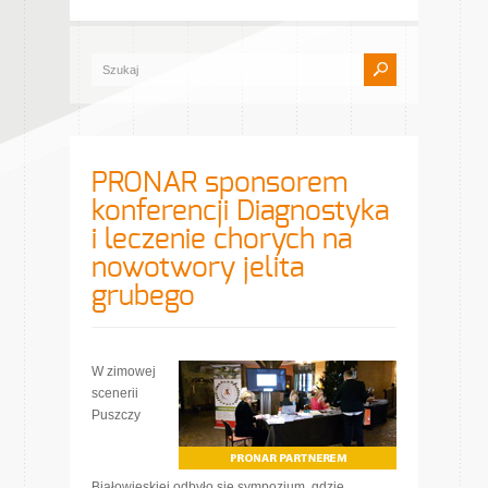
PRONAR sponsorem
konferencji Diagnostyka
i leczenie chorych na
nowotwory jelita
grubego
W zimowej
scenerii
Puszczy
Białowieskiej odbyło się sympozjum, gdzie