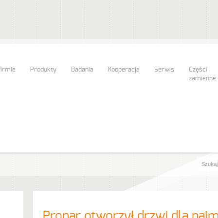
firmie
Produkty
Badania
Kooperacja
Serwis
Części
zamienne
Pronar otworzył drzwi dla naj