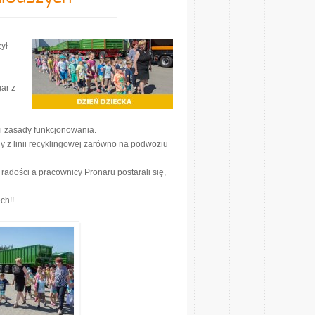
ył
ar z
 i zasady funkcjonowania.
 z linii recyklingowej zarówno na podwoziu
radości a pracownicy Pronaru postarali się,
ch!!