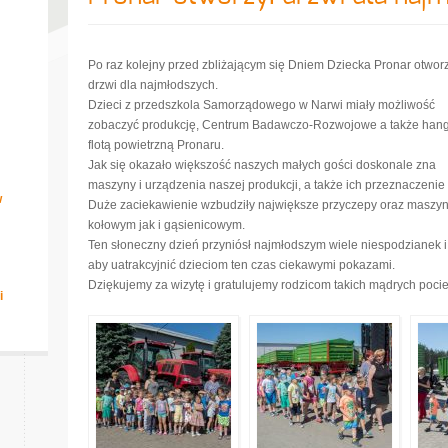
Po raz kolejny przed zbliżającym się Dniem Dziecka Pronar otworz
drzwi dla najmłodszych.
Dzieci z przedszkola Samorządowego w Narwi miały możliwość
zobaczyć produkcję, Centrum Badawczo-Rozwojowe a także hang
flotą powietrzną Pronaru.
Jak się okazało większość naszych małych gości doskonale zna
maszyny i urządzenia naszej produkcji, a także ich przeznaczenie
w
Duże zaciekawienie wzbudziły największe przyczepy oraz maszyny
kołowym jak i gąsienicowym.
Ten słoneczny dzień przyniósł najmłodszym wiele niespodzianek i 
aby uatrakcyjnić dzieciom ten czas ciekawymi pokazami.
Dziękujemy za wizytę i gratulujemy rodzicom takich mądrych pocie
i