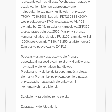
reprezentowali nasi dilerzy. Wychodząc naprzeciw
oczekiwaniom klientów zaprezentowano
najpopularniejsze na rynku litewskim przyczepy:
T700M, T680,T683; kosiarki :PDT260 i BBK200M;
wóz przeładowczy T740, wóz paszowy VMP5S,
owijarka bel Z245, zgrabiarka karuzelowa ZKP350,
a także prasę belującą Z500. Maszyny z branży
komunalnej takie jak pług PU-2100, zamiatarkę ZM
-2000, posypywarki T-130, PS-250, a także nowość
Zamiatarko-posypywarkę ZM-P16
Podczas wystawy przedstawiciele Pronaru
odpowiadali na setki pytań ze strony klientów oraz
nawiązali wiele kontaktów handlowych.
Przekonaliśmy się jak dużą popularnością cieszy
się marka Pronar i jak pozytywną opinię o naszych
przyczepach, maszynach zielonkawych i
komunalnych mają klienci.
Dziękujemy za odwiedzenie stoiska.
Zapraszamy do fotogalerii: