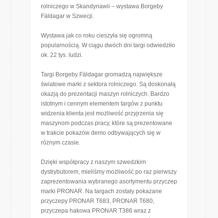
rolniczego w Skandynawii – wystawa Borgeby
Fäldagar w Szwecji.
Wystawa jak co roku cieszyła się ogromną
popularnością. W ciągu dwóch dni targi odwiedziło
ok. 22 tys. ludzi.
Targi Borgeby Fäldagar gromadzą największe
światowe marki z sektora rolniczego. Są doskonałą
okazją do prezentacji maszyn rolniczych. Bardzo
istotnym i cennym elementem targów z punktu
widzenia klienta jest możliwość przyjrzenia się
maszynom podczas pracy, które są prezentowane
w trakcie pokazów demo odbywających się w
różnym czasie.
Dzięki współpracy z naszym szwedzkim
dystrybutorem, mieliśmy możliwość po raz pierwszy
zaprezentowania wybranego asortymentu przyczep
marki PRONAR. Na targach zostały pokazane
przyczepy PRONAR T683, PRONAR T680,
przyczepa hakowa PRONAR T386 wraz z