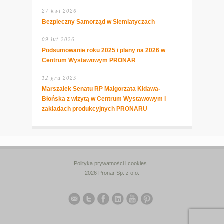
27 kwi 2026
Bezpieczny Samorząd w Siemiatyczach
09 lut 2026
Podsumowanie roku 2025 i plany na 2026 w
Centrum Wystawowym PRONAR
12 gru 2025
Marszałek Senatu RP Małgorzata Kidawa-
Błońska z wizytą w Centrum Wystawowym i
zakładach produkcyjnych PRONARU
Polityka prywatności i cookies
2026 Pronar Sp. z o.o.