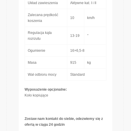
Układ zawieszenia
Aktywne kat. I i II
Zalecana prędkość
10
km/h
koszenia
Regulacja kąta
13-19
°
rozrzutu
Ogumienie
16×6,5-8
Masa
915
kg
Wał odbioru mocy
Standard
Wyposażenie opcjonalne:
Koło kopiujące
Zostaw nam kontakt do siebie, odezwiemy się z
ofertą w ciągu 24 godzin