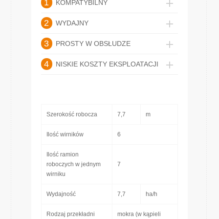
1
KOMPATYBILNY
2
WYDAJNY
3
PROSTY W OBSŁUDZE
4
NISKIE KOSZTY EKSPLOATACJI
Szerokość robocza
7,7
m
Ilość wirników
6
Ilość ramion
roboczych w jednym
7
wirniku
Wydajność
7,7
ha/h
Rodzaj przekładni
mokra (w kąpieli