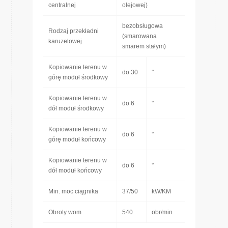
centralnej
olejowej)
bezobsługowa
Rodzaj przekładni
(smarowana
karuzelowej
smarem stałym)
Kopiowanie terenu w
do 30
°
górę moduł środkowy
Kopiowanie terenu w
do 6
°
dół moduł środkowy
Kopiowanie terenu w
do 6
°
górę moduł końcowy
Kopiowanie terenu w
do 6
°
dół moduł końcowy
Min. moc ciągnika
37/50
kW/KM
Obroty wom
540
obr/min