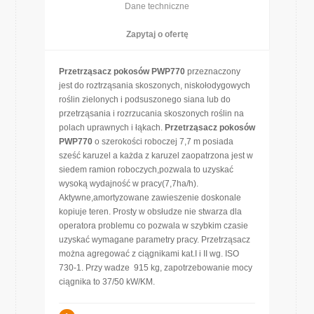
Dane techniczne
Zapytaj o ofertę
Przetrząsacz pokosów PWP770
przeznaczony
jest do roztrząsania skoszonych, niskołodygowych
roślin zielonych i podsuszonego siana lub do
przetrząsania i rozrzucania skoszonych roślin na
polach uprawnych i łąkach.
Przetrząsacz pokosów
PWP770
o szerokości roboczej 7,7 m posiada
sześć karuzel a każda z karuzel zaopatrzona jest w
siedem ramion roboczych,pozwala to uzyskać
wysoką wydajność w pracy(7,7ha/h).
Aktywne,amortyzowane zawieszenie doskonale
kopiuje teren. Prosty w obsłudze nie stwarza dla
operatora problemu co pozwala w szybkim czasie
uzyskać wymagane parametry pracy. Przetrząsacz
można agregować z ciągnikami kat.I i II wg. ISO
730-1. Przy wadze 915 kg, zapotrzebowanie mocy
ciągnika to 37/50 kW/KM.