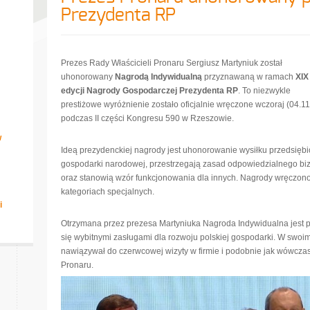
Prezydenta RP
Prezes Rady Właścicieli Pronaru Sergiusz Martyniuk został
uhonorowany
Nagrodą Indywidualną
przyznawaną w ramach
XIX
edycji Nagrody Gospodarczej Prezydenta RP
. To niezwykle
prestiżowe wyróżnienie zostało oficjalnie wręczone wczoraj (04.11
podczas II części Kongresu 590 w Rzeszowie.
w
Ideą prezydenckiej nagrody jest uhonorowanie wysiłku przedsiębio
gospodarki narodowej, przestrzegają zasad odpowiedzialnego bi
oraz stanowią wzór funkcjonowania dla innych. Nagrody wręczono
kategoriach specjalnych.
i
Otrzymana przez prezesa Martyniuka Nagroda Indywidualna jest 
się wybitnymi zasługami dla rozwoju polskiej gospodarki. W swoi
nawiązywał do czerwcowej wizyty w firmie i podobnie jak wówczas
Pronaru.