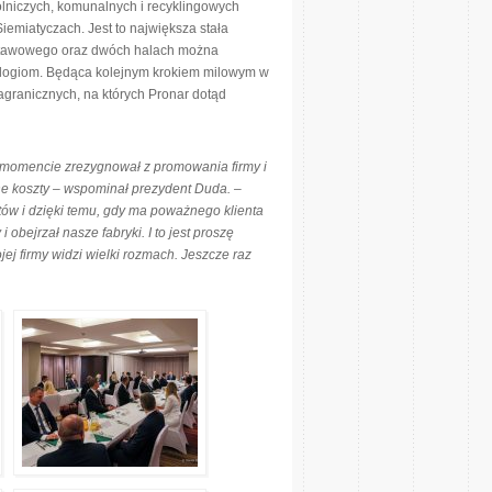
lniczych, komunalnych i recyklingowych
emiatyczach. Jest to największa stała
ystawowego oraz dwóch halach można
nologiom. Będąca kolejnym krokiem milowym w
zagranicznych, na których Pronar dotąd
momencie zrezygnował z promowania firmy i
ne koszty – wspominał prezydent Duda. –
ów i dzięki temu, gdy ma poważnego klienta
 obejrzał nasze fabryki. I to jest proszę
ej firmy widzi wielki rozmach. Jeszcze raz