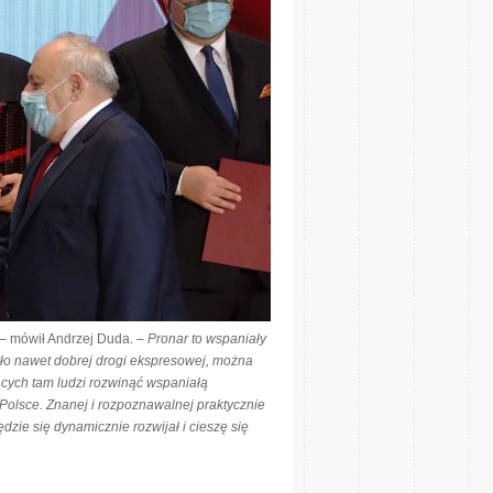
– mówił Andrzej Duda. –
Pronar to wspaniały
było nawet dobrej drogi ekspresowej, można
jących tam ludzi rozwinąć wspaniałą
 Polsce. Znanej i rozpoznawalnej praktycznie
dzie się dynamicznie rozwijał i cieszę się