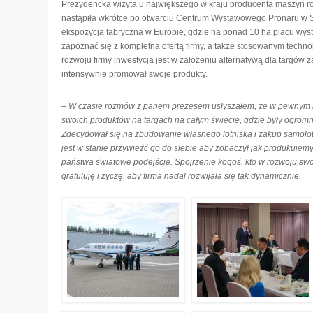
Prezydencka wizyta u największego w kraju producenta maszyn ro
nastąpiła wkrótce po otwarciu Centrum Wystawowego Pronaru w Si
ekspozycja fabryczna w Europie, gdzie na ponad 10 ha placu w
zapoznać się z kompletna ofertą firmy, a także stosowanym tech
rozwoju firmy inwestycja jest w założeniu alternatywą dla targów 
intensywnie promował swoje produkty.
– W czasie rozmów z panem prezesem usłyszałem, że w pewnym 
swoich produktów na targach na całym świecie, gdzie były ogrom
Zdecydował się na zbudowanie własnego lotniska i zakup samolot
jest w stanie przywieźć go do siebie aby zobaczył jak produkujemy i
państwa światowe podejście. Spojrzenie kogoś, kto w rozwoju swoj
gratuluję i życzę, aby firma nadal rozwijała się tak dynamicznie.