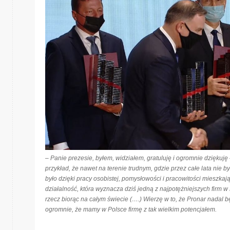
–
Panie prezesie, byłem, widziałem, gratuluję i ogromnie dziękuję
przykład, że nawet na terenie trudnym, gdzie przez całe lata nie 
było dzięki pracy osobistej, pomysłowości i pracowitości mieszka
działalność, która wyznacza dziś jedną z najpotężniejszych firm w
rzecz biorąc na całym świecie (….) Wierzę w to, że Pronar nadal bę
ogromnie, że mamy w Polsce firmę z tak wielkim potencjałem.