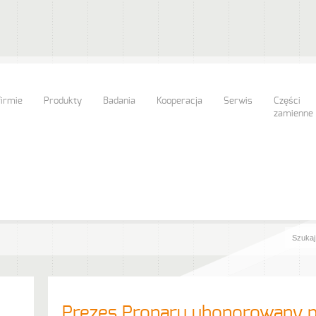
firmie
Produkty
Badania
Kooperacja
Serwis
Części
zamienne
Prezes Pronaru uhonorowany p