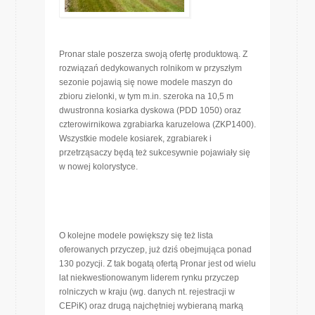
Pronar stale poszerza swoją ofertę produktową. Z
rozwiązań dedykowanych rolnikom w przyszłym
sezonie pojawią się nowe modele maszyn do
zbioru zielonki, w tym m.in. szeroka na 10,5 m
dwustronna kosiarka dyskowa (PDD 1050) oraz
czterowirnikowa zgrabiarka karuzelowa (ZKP1400).
Wszystkie modele kosiarek, zgrabiarek i
przetrząsaczy będą też sukcesywnie pojawiały się
w nowej kolorystyce.
O kolejne modele powiększy się też lista
oferowanych przyczep, już dziś obejmująca ponad
130 pozycji. Z tak bogatą ofertą Pronar jest od wielu
lat niekwestionowanym liderem rynku przyczep
rolniczych w kraju (wg. danych nt. rejestracji w
CEPiK) oraz drugą najchętniej wybieraną marką