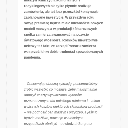
maszyn rolniczych, komunalnych i
recyklingowych nie tylko płynnie realizuje
zamówienia, ale też bez przeszkód kontynuuje
zaplanowane inwestycje. W przyszłym roku
swoją premierę będzie miało kilkanaście nowych
modeli maszyn, a w produkcji kół tarczowych
spółka zamierza awansować na pozycję
światowego wicelidera. Rolników niewątpliwie
ucieszy też fakt, że zarząd Pronaru zamierza
wesprzeć ich w dobie trudności spowodowanych
pandemią.
–
Obserwując obecną sytuację, postanowiliśmy
zrobić wszystko co możliwe, żeby maksymalnie
obniżyć koszty wytwarzania wyrobów
przeznaczonych dla polskiego rolnictwa i – mimo
wyższych kosztów niektórych składników produkcji
– nie podnosić cen maszyn i przyczep, a jeśli to
będzie możliwe, nawet je w niektórych
przypadkach obniżyć
– powiedział Sergiusz