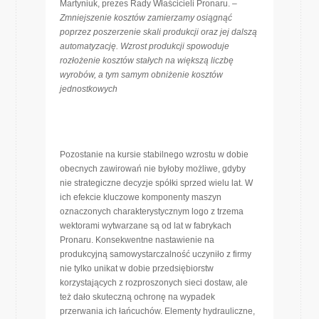
Martyniuk, prezes Rady Właścicieli Pronaru. –
Zmniejszenie kosztów zamierzamy osiągnąć
poprzez poszerzenie skali produkcji oraz jej dalszą
automatyzację. Wzrost produkcji spowoduje
rozłożenie kosztów stałych na większą liczbę
wyrobów, a tym samym obniżenie kosztów
jednostkowych
Pozostanie na kursie stabilnego wzrostu w dobie
obecnych zawirowań nie byłoby możliwe, gdyby
nie strategiczne decyzje spółki sprzed wielu lat. W
ich efekcie kluczowe komponenty maszyn
oznaczonych charakterystycznym logo z trzema
wektorami wytwarzane są od lat w fabrykach
Pronaru. Konsekwentne nastawienie na
produkcyjną samowystarczalność uczyniło z firmy
nie tylko unikat w dobie przedsiębiorstw
korzystających z rozproszonych sieci dostaw, ale
też dało skuteczną ochronę na wypadek
przerwania ich łańcuchów. Elementy hydrauliczne,