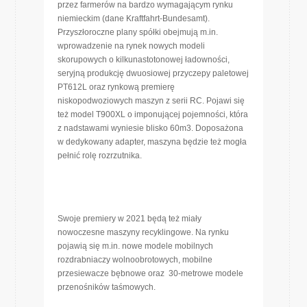
przez farmerów na bardzo wymagającym rynku
niemieckim (dane Kraftfahrt-Bundesamt).
Przyszłoroczne plany spółki obejmują m.in.
wprowadzenie na rynek nowych modeli
skorupowych o kilkunastotonowej ładowności,
seryjną produkcję dwuosiowej przyczepy paletowej
PT612L oraz rynkową premierę
niskopodwoziowych maszyn z serii RC. Pojawi się
też model T900XL o imponującej pojemności, która
z nadstawami wyniesie blisko 60m3. Doposażona
w dedykowany adapter, maszyna będzie też mogła
pełnić rolę rozrzutnika.
Swoje premiery w 2021 będą też miały
nowoczesne maszyny recyklingowe. Na rynku
pojawią się m.in. nowe modele mobilnych
rozdrabniaczy wolnoobrotowych, mobilne
przesiewacze bębnowe oraz 30-metrowe modele
przenośników taśmowych.