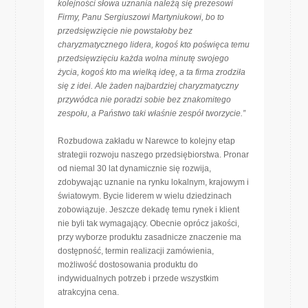
kolejności słowa uznania należą się prezesowi
Firmy, Panu Sergiuszowi Martyniukowi, bo to
przedsięwzięcie nie powstałoby bez
charyzmatycznego lidera, kogoś kto poświęca temu
przedsięwzięciu każda wolna minutę swojego
życia, kogoś kto ma wielką ideę, a ta firma zrodziła
się z idei. Ale żaden najbardziej charyzmatyczny
przywódca nie poradzi sobie bez znakomitego
zespołu, a Państwo taki właśnie zespół tworzycie.”
Rozbudowa zakładu w Narewce to kolejny etap
strategii rozwoju naszego przedsiębiorstwa. Pronar
od niemal 30 lat dynamicznie się rozwija,
zdobywając uznanie na rynku lokalnym, krajowym i
światowym. Bycie liderem w wielu dziedzinach
zobowiązuje. Jeszcze dekadę temu rynek i klient
nie byli tak wymagający. Obecnie oprócz jakości,
przy wyborze produktu zasadnicze znaczenie ma
dostępność, termin realizacji zamówienia,
możliwość dostosowania produktu do
indywidualnych potrzeb i przede wszystkim
atrakcyjna cena.