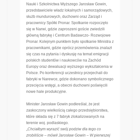
Nauki i Szkolnictwa Wyższego Jarosław Gowin,
przedstawiciele władz lokalnych i samorządowych,
służb mundurowych, duchowni oraz Zarząd i
pracownicy Spółki Pronar. Spotkanie rozpoczęło
się w Narwi, gdzie zaproszeni goście zwiedzili
główną fabrykę i Centrum Badawczo- Rozwojowe
Pronar. Kolejnym punktem było spotkanie Ministra z
pracownikami, gdzie oprócz przemówienia znalazł
się czas na pytania i dyskusję na temat emigracji
polskich studentów i naukowców na Zachód
Europy oraz dewaluacji wyższego wykształcenia w
Polsce. Po konferencji uczestnicy przejechali do
fabryki w Narewce, gdzie dokonano symbolicznego
przecięcia wstęgi, a obecni duchowni poświęcili
nowe hale produkcyjne.
Minister Jarosław Gowin podkreślał, że jest
zaskoczony wielkością całego przedsiębiorstwa,
które składa się z 7 fabryk zlokalizowanych na
terenie woj. podlaskiego.
„
Chciałbym wyrazić swój podziw dla tego co
zrobiliście – mówił Jarosław Gowin – W pierwszej