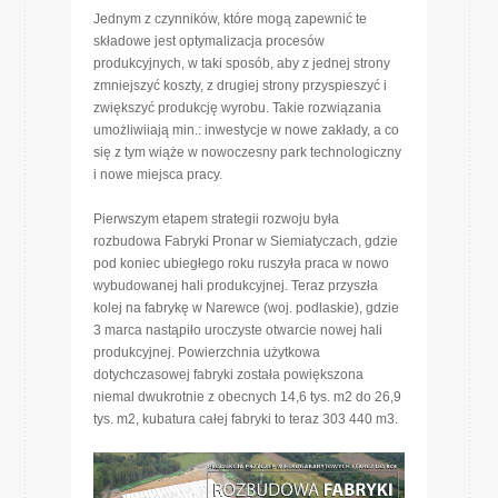
Jednym z czynników, które mogą zapewnić te
składowe jest optymalizacja procesów
produkcyjnych, w taki sposób, aby z jednej strony
zmniejszyć koszty, z drugiej strony przyspieszyć i
zwiększyć produkcję wyrobu. Takie rozwiązania
umożliwiiają min.: inwestycje w nowe zakłady, a co
się z tym wiąże w nowoczesny park technologiczny
i nowe miejsca pracy.
Pierwszym etapem strategii rozwoju była
rozbudowa Fabryki Pronar w Siemiatyczach, gdzie
pod koniec ubiegłego roku ruszyła praca w nowo
wybudowanej hali produkcyjnej. Teraz przyszła
kolej na fabrykę w Narewce (woj. podlaskie), gdzie
3 marca nastąpiło uroczyste otwarcie nowej hali
produkcyjnej. Powierzchnia użytkowa
dotychczasowej fabryki została powiększona
niemal dwukrotnie z obecnych 14,6 tys. m2 do 26,9
tys. m2, kubatura całej fabryki to teraz 303 440 m3.