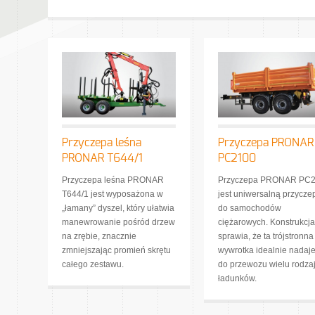
Przyczepa leśna
Przyczepa PRONAR
PRONAR T644/1
PC2100
Przyczepa leśna PRONAR
Przyczepa PRONAR PC
T644/1 jest wyposażona w
jest uniwersalną przycze
„łamany” dyszel, który ułatwia
do samochodów
manewrowanie pośród drzew
ciężarowych. Konstrukcja
na zrębie, znacznie
sprawia, że ta trójstronna
zmniejszając promień skrętu
wywrotka idealnie nadaje
całego zestawu.
do przewozu wielu rodza
ładunków.