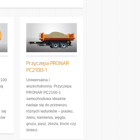
Przyczepa PRONAR
PC2100-1
2100
Uniwersalna i
pą
wszechstronna. Przyczepa
PRONAR PC2100-1
samochodowa idealnie
nadaje się do przewozu
 się
różnych ładunków – piasku,
jów
żwiru, kamienia, węgla,
gruzu, pasz, zboża, trocin czy
śmieci.