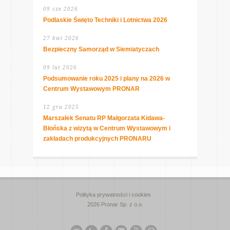
09 cze 2026
Podlaskie Święto Techniki i Lotnictwa 2026
27 kwi 2026
Bezpieczny Samorząd w Siemiatyczach
09 lut 2026
Podsumowanie roku 2025 i plany na 2026 w
Centrum Wystawowym PRONAR
12 gru 2025
Marszałek Senatu RP Małgorzata Kidawa-
Błońska z wizytą w Centrum Wystawowym i
zakładach produkcyjnych PRONARU
Polityka prywatności i cookies
2026 Pronar Sp. z o.o.