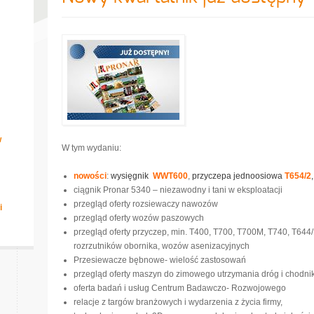
w
W tym wydaniu:
nowości
:
wysięgnik
WWT600
,
przyczepa jednoosiowa
T654/2
ciągnik Pronar 5340 – niezawodny i tani w eksploatacji
przegląd oferty rozsiewaczy nawozów
i
przegląd oferty wozów paszowych
przegląd oferty przyczep, min. T400, T700, T700M, T740, T644
rozrzutników obornika, wozów asenizacyjnych
Przesiewacze bębnowe- wielość zastosowań
przegląd oferty maszyn do zimowego utrzymania dróg i chodnik
oferta badań i usług Centrum Badawczo- Rozwojowego
relacje z targów branżowych i wydarzenia z życia firmy,