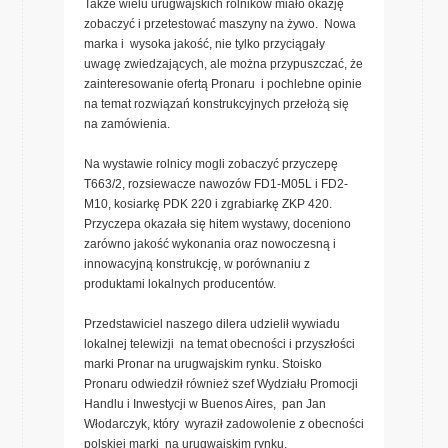
Także wielu urugwajskich rolników miało okazję
zobaczyć i przetestować maszyny na żywo. Nowa
marka i wysoka jakość, nie tylko przyciągały
uwagę zwiedzających, ale można przypuszczać, że
zainteresowanie ofertą Pronaru i pochlebne opinie
na temat rozwiązań konstrukcyjnych przełożą się
na zamówienia.
Na wystawie rolnicy mogli zobaczyć przyczepę
T663/2, rozsiewacze nawozów FD1-M05L i FD2-
M10, kosiarkę PDK 220 i zgrabiarkę ZKP 420.
Przyczepa okazała się hitem wystawy, doceniono
zarówno jakość wykonania oraz nowoczesną i
innowacyjną konstrukcję, w porównaniu z
produktami lokalnych producentów.
Przedstawiciel naszego dilera udzielił wywiadu
lokalnej telewizji na temat obecności i przyszłości
marki Pronar na urugwajskim rynku. Stoisko
Pronaru odwiedził również szef Wydziału Promocji
Handlu i Inwestycji w Buenos Aires, pan Jan
Włodarczyk, który wyraził zadowolenie z obecności
polskiej marki na urugwajskim rynku.