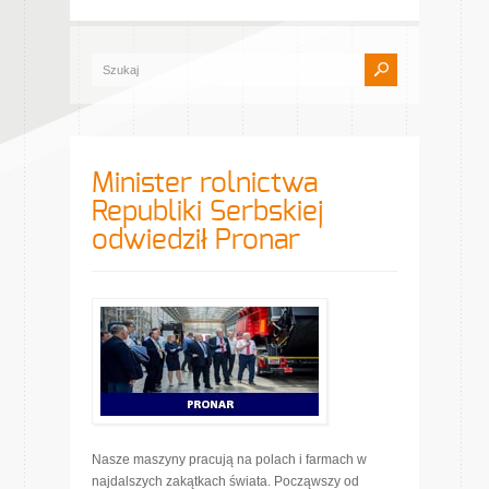
Minister rolnictwa
Republiki Serbskiej
odwiedził Pronar
Nasze maszyny pracują na polach i farmach w
najdalszych zakątkach świata. Począwszy od