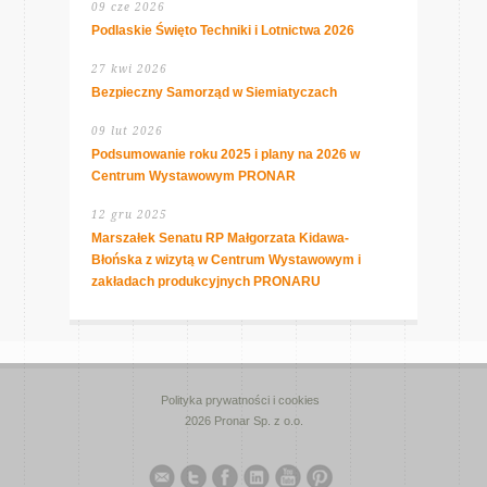
09 cze 2026
Podlaskie Święto Techniki i Lotnictwa 2026
27 kwi 2026
Bezpieczny Samorząd w Siemiatyczach
09 lut 2026
Podsumowanie roku 2025 i plany na 2026 w
Centrum Wystawowym PRONAR
12 gru 2025
Marszałek Senatu RP Małgorzata Kidawa-
Błońska z wizytą w Centrum Wystawowym i
zakładach produkcyjnych PRONARU
Polityka prywatności i cookies
2026 Pronar Sp. z o.o.