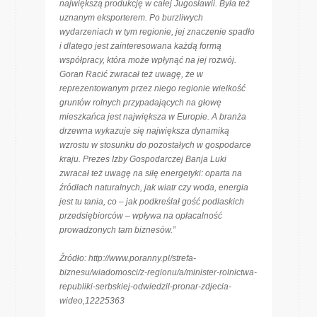
największą produkcję w całej Jugosławii. Była też
uznanym eksporterem. Po burzliwych
wydarzeniach w tym regionie, jej znaczenie spadło
i dlatego jest zainteresowana każdą formą
współpracy, która może wpłynąć na jej rozwój.
Goran Racić zwracał też uwagę, że w
reprezentowanym przez niego regionie wielkość
gruntów rolnych przypadających na głowę
mieszkańca jest największa w Europie. A branża
drzewna wykazuje się największa dynamiką
wzrostu w stosunku do pozostałych w gospodarce
kraju. Prezes Izby Gospodarczej Banja Luki
zwracał też uwagę na siłę energetyki: oparta na
źródłach naturalnych, jak wiatr czy woda, energia
jest tu tania, co – jak podkreślał gość podlaskich
przedsiębiorców – wpływa na opłacalność
prowadzonych tam biznesów.”
Źródło: http://www.poranny.pl/strefa-
biznesu/wiadomosci/z-regionu/a/minister-rolnictwa-
republiki-serbskiej-odwiedzil-pronar-zdjecia-
wideo,12225363