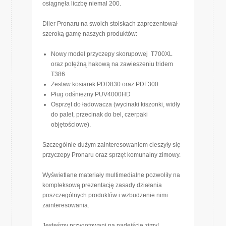
osiągnęła liczbę niemal 200.
Diler Pronaru na swoich stoiskach zaprezentował
szeroką gamę naszych produktów:
Nowy model przyczepy skorupowej T700XL
oraz potężną hakową na zawieszeniu tridem
T386
Zestaw kosiarek PDD830 oraz PDF300
Pług odśnieżny PUV4000HD
Osprzęt do ładowacza (wycinaki kiszonki, widły
do palet, przecinak do bel, czerpaki
objętościowe).
Szczególnie dużym zainteresowaniem cieszyły się
przyczepy Pronaru oraz sprzęt komunalny zimowy.
Wyświetlane materiały multimedialne pozwoliły na
kompleksową prezentację zasady działania
poszczególnych produktów i wzbudzenie nimi
zainteresowania.
Jesteśmy przygotowani na nadejście zimy!