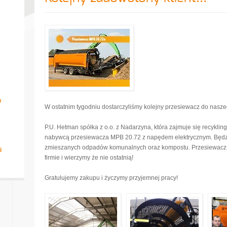
w
W ostatnim tygodniu dostarczyliśmy kolejny przesiewacz do naszeg
P.U. Hetman spółka z o.o. z Nadarzyna, która zajmuje się recykl
nabywcą przesiewacza MPB 20.72 z napędem elektrycznym. Będzi
zmieszanych odpadów komunalnych oraz kompostu. Przesiewacz n
i
firmie i wierzymy że nie ostatnią!
Gratulujemy zakupu i życzymy przyjemnej pracy!