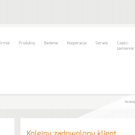
firmie
Produkty
Badania
Kooperacja
Serwis
Części
zamienne
Kolejny zadowolony klient…