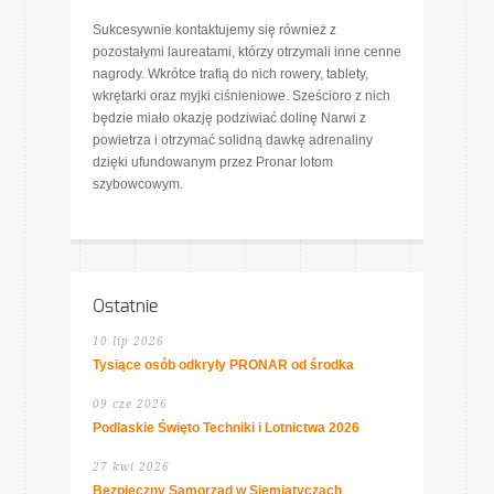
Sukcesywnie kontaktujemy się również z
pozostałymi laureatami, którzy otrzymali inne cenne
nagrody. Wkrótce trafią do nich rowery, tablety,
wkrętarki oraz myjki ciśnieniowe. Sześcioro z nich
będzie miało okazję podziwiać dolinę Narwi z
powietrza i otrzymać solidną dawkę adrenaliny
dzięki ufundowanym przez Pronar lotom
szybowcowym.
Ostatnie
10 lip 2026
Tysiące osób odkryły PRONAR od środka
09 cze 2026
Podlaskie Święto Techniki i Lotnictwa 2026
27 kwi 2026
Bezpieczny Samorząd w Siemiatyczach