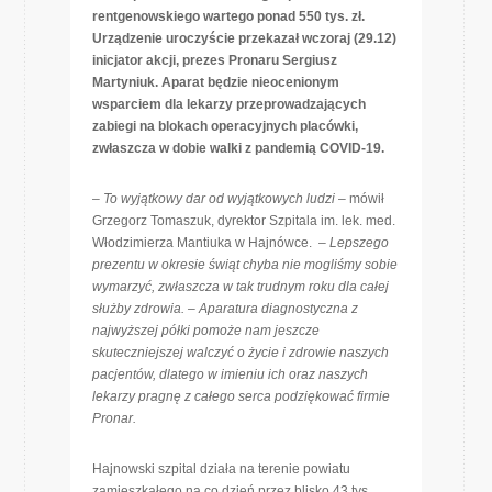
rentgenowskiego wartego ponad 550 tys. zł.
Urządzenie uroczyście przekazał wczoraj (29.12)
inicjator akcji, prezes Pronaru Sergiusz
Martyniuk. Aparat będzie nieocenionym
wsparciem dla lekarzy przeprowadzających
zabiegi na blokach operacyjnych placówki,
zwłaszcza w dobie walki z pandemią COVID-19.
–
To wyjątkowy dar od wyjątkowych ludzi
– mówił
Grzegorz Tomaszuk, dyrektor Szpitala im. lek. med.
Włodzimierza Mantiuka w Hajnówce. –
Lepszego
prezentu w okresie świąt chyba nie mogliśmy sobie
wymarzyć, zwłaszcza w tak trudnym roku dla całej
służby zdrowia. – Aparatura diagnostyczna z
najwyższej półki pomoże nam jeszcze
skuteczniejszej walczyć o życie i zdrowie naszych
pacjentów, dlatego w imieniu ich oraz naszych
lekarzy pragnę z całego serca podziękować firmie
Pronar.
Hajnowski szpital działa na terenie powiatu
zamieszkałego na co dzień przez blisko 43 tys.