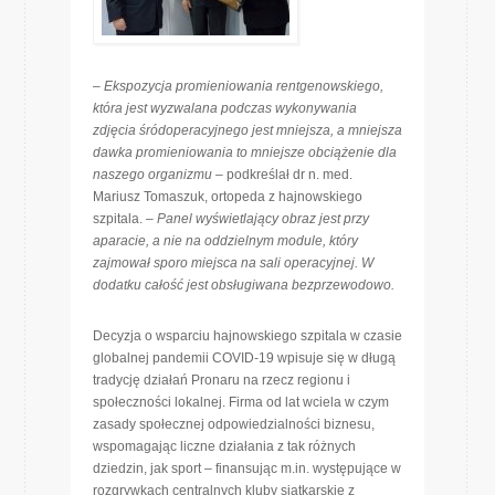
–
Ekspozycja promieniowania rentgenowskiego,
która jest wyzwalana podczas wykonywania
zdjęcia śródoperacyjnego jest mniejsza, a mniejsza
dawka promieniowania to mniejsze obciążenie dla
naszego organizmu
– podkreślał dr n. med.
Mariusz Tomaszuk, ortopeda z hajnowskiego
szpitala. –
Panel wyświetlający obraz jest przy
aparacie, a nie na oddzielnym module, który
zajmował sporo miejsca na sali operacyjnej. W
dodatku całość jest obsługiwana bezprzewodowo.
Decyzja o wsparciu hajnowskiego szpitala w czasie
globalnej pandemii COVID-19 wpisuje się w długą
tradycję działań Pronaru na rzecz regionu i
społeczności lokalnej. Firma od lat wciela w czym
zasady społecznej odpowiedzialności biznesu,
wspomagając liczne działania z tak różnych
dziedzin, jak sport – finansując m.in. występujące w
rozgrywkach centralnych kluby siatkarskie z