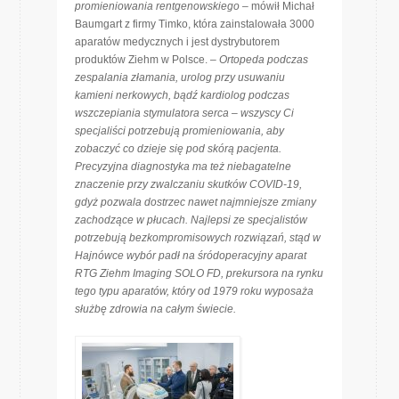
promieniowania rentgenowskiego
– mówił Michał
Baumgart z firmy Timko, która zainstalowała 3000
aparatów medycznych i jest dystrybutorem
produktów Ziehm w Polsce. –
Ortopeda podczas
zespalania złamania, urolog przy usuwaniu
kamieni nerkowych, bądź kardiolog podczas
wszczepiania stymulatora serca – wszyscy Ci
specjaliści potrzebują promieniowania, aby
zobaczyć co dzieje się pod skórą pacjenta.
Precyzyjna diagnostyka ma też niebagatelne
znaczenie przy zwalczaniu skutków COVID-19,
gdyż pozwala dostrzec nawet najmniejsze zmiany
zachodzące w płucach. Najlepsi ze specjalistów
potrzebują bezkompromisowych rozwiązań, stąd w
Hajnówce wybór padł na śródoperacyjny aparat
RTG Ziehm Imaging SOLO FD, prekursora na rynku
tego typu aparatów, który od 1979 roku wyposaża
służbę zdrowia na całym świecie.