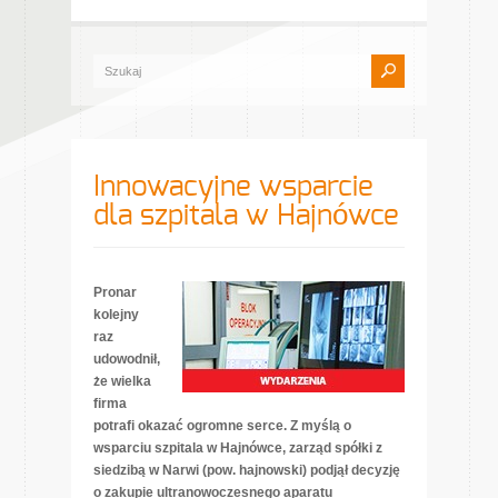
Innowacyjne wsparcie
dla szpitala w Hajnówce
Pronar
kolejny
raz
udowodnił,
że wielka
firma
potrafi okazać ogromne serce. Z myślą o
wsparciu szpitala w Hajnówce, zarząd spółki z
siedzibą w Narwi (pow. hajnowski) podjął decyzję
o zakupie ultranowoczesnego aparatu