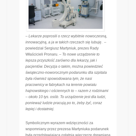
–
Lekarze poprosili o rzecz wybitnie nowoczesną,
innowacyjną, a ja w takich rzeczach się lubuję
. –
powiedział Sergiusz Martyniuk, prezes Rady
Właścicieli Pronaru. –
To nowe urządzenie to
lepsza przyszłość zarówno dla lekarzy, jak i
pacjentów.
Decyzja o takim, można powiedzieć
świąteczno-noworocznym podarunku dla szpitala
była również spowodowana tym, że nasi
pracownicy w fabrykach na terenie powiatu
hajnowskiego i ościennych to – razem z rodzinami
– około 10 tys. osób
.
To urządzenie jest dla ludzi,
ponieważ ludzie pracują po to, żeby żyć, coraz
lepiej i dostatniej.
Symbolicznym wyrazem wdzięczności za
wspomniany przez prezesa Martyniuka podarunek
była przedstawiająca ostatnią wieczerzę drewniana