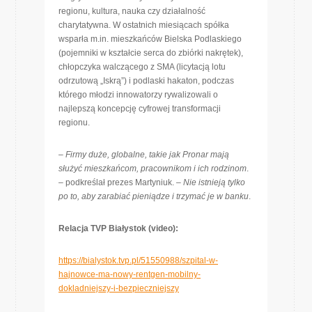
regionu, kultura, nauka czy działalność
charytatywna. W ostatnich miesiącach spółka
wsparła m.in. mieszkańców Bielska Podlaskiego
(pojemniki w kształcie serca do zbiórki nakrętek),
chłopczyka walczącego z SMA (licytacją lotu
odrzutową „Iskrą”) i podlaski hakaton, podczas
którego młodzi innowatorzy rywalizowali o
najlepszą koncepcję cyfrowej transformacji
regionu.
–
Firmy duże, globalne, takie jak Pronar mają
służyć mieszkańcom, pracownikom i ich rodzinom
.
– podkreślał prezes Martyniuk. –
Nie istnieją tylko
po to, aby zarabiać pieniądze i trzymać je w banku
.
Relacja TVP Białystok (video):
https://bialystok.tvp.pl/51550988/szpital-w-
hajnowce-ma-nowy-rentgen-mobilny-
dokladniejszy-i-bezpieczniejszy