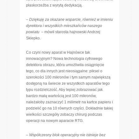
płaskorzeźba z wyrytą dedykacją.
–
Dziękuję za okazane wsparcie, również w imieniu
dyrektora i wszystkich mieszkańców naszego
powiatu
– mówił starosta hajnowski Andrzej
Skiepko.
Co czyni nowy aparat w Hajnówce tak
innowacyjnym? Nowa technologia cyfrowego
detektora obrazu, która umożliwiła osiągnięcie
tego, co dla innych jest nieosiągalne: piksel o
szerokości 100 mikronów i tym samym największą
dostępną na świecie ze wszystkich aparatów tego
typu rozdzielczość. Aby lepiej zobrazować jak
bardzo małą wartością jest 100 mikronów,
należałoby zaznaczyć 1 milimetr na kartce papieru i
podzielić go na 10 równych części. Dokładnie takiej
wielkości szczegóły zobaczy chirurg podczas
operacji na nowym aparacie RTG.
–
Współczesny blok operacyjny nie istnieje bez