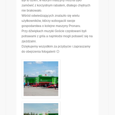
Był to dzień, w którym maszyny można było
zamówić z korzystnym rabatem, dlatego chętnych
nie brakowało.
Wśród odwiedzających znalazło się wielu
użytkowników, którzy wzbogacili swoje
gospodarstwa o kolejne maszyny Pronaru.
Przy dźwiękach muzyki Goście częstowani byli
potrawami z grila a najmłodsi mogli pobawić się na
zjeżdżalni.
Dziękujemy wszystkim za przybycie i zapraszamy
do obejrzenia fotogalerii 🙂