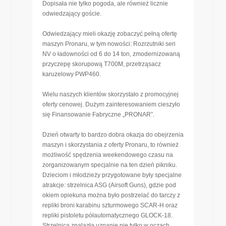
Dopisała nie tylko pogoda, ale również licznie
odwiedzający goście.
Odwiedzający mieli okazję zobaczyć pełną ofertę
maszyn Pronaru, w tym nowości: Rozrzutniki seri
NV o ładowności od 6 do 14 ton, zmodernizowaną
przyczepę skorupową T700M, przetrząsacz
karuzelowy PWP460.
Wielu naszych klientów skorzystało z promocyjnej
oferty cenowej. Dużym zainteresowaniem cieszyło
się Finansowanie Fabryczne „PRONAR”.
Dzień otwarty to bardzo dobra okazja do obejrzenia
maszyn i skorzystania z oferty Pronaru, to również
możliwość spędzenia weekendowego czasu na
zorganizowanym specjalnie na ten dzień pikniku.
Dzieciom i młodzieży przygotowane były specjalne
atrakcje: strzelnica ASG (Airsoft Guns), gdzie pod
okiem opiekuna można było postrzelać do tarczy z
repliki broni karabinu szturmowego SCAR-H oraz
repliki pistoletu półautomatycznego GLOCK-18.
Strzelnica znalazła uznanie nie tylko w oczach