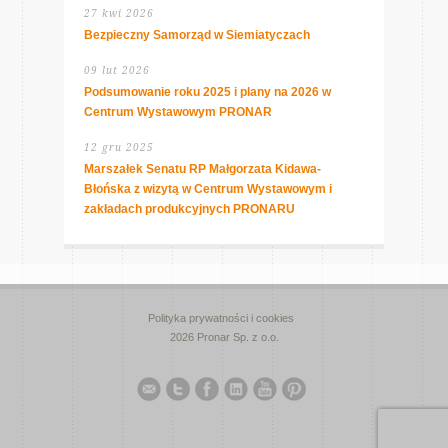
27 kwi 2026
Bezpieczny Samorząd w Siemiatyczach
09 lut 2026
Podsumowanie roku 2025 i plany na 2026 w
Centrum Wystawowym PRONAR
12 gru 2025
Marszałek Senatu RP Małgorzata Kidawa-
Błońska z wizytą w Centrum Wystawowym i
zakładach produkcyjnych PRONARU
Polityka prywatności i cookies
2026 Pronar Sp. z o.o.