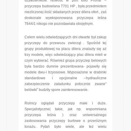
użytkowników. Nowość w port folio Pronar –
przyczepa budowlana T701 HP , była przedmiotem
niezliczonej ilość składanych przez dilera ofert , zaś
doskonale wyeksponowana przyczepa leśna
T644/1 nikogo nie pozostawiała obojętnym.
Celem wielu odwiedzających dni otwarte był zakup
przyczepy do przewozu zwierząt . Spośród tej
grupy produktowej na placu dilera znalazły się aż
trzy modele, więc odwiedzający plac dilera mieli w
czym wybierać. Również grupa przyczep belowych
była bardzo dumnie prezentowana- pojawiły się
modele dwu-i trzyosiowe. Wyposażone w drabinki
standardowe i opcjonalne –hydrauliczne
zabezpieczenie załadunku potocznie zwane”
belówki” budziły spore zainteresowanie.
Rolnicy oglądali przyczepy małe i duże.
Specjalistyczne( takie, jak np. wspomniana
przyczepa leśna ) oraz uniwersalnego
zastosowania przyczepy burtowe o przeróżnym
tonażu. Pytań było wiele, ale też wielu