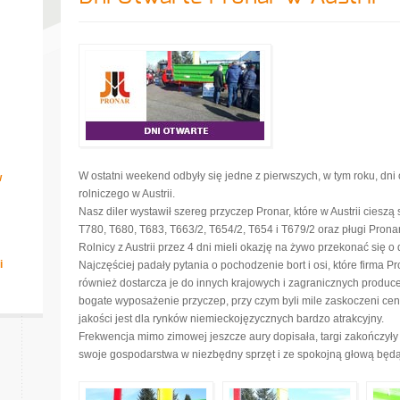
W ostatni weekend odbyły się jedne z pierwszych, w tym roku, dni
w
rolniczego w Austrii.
Nasz diler wystawił szereg przyczep Pronar, które w Austrii ciesz
T780, T680, T683, T663/2, T654/2, T654 i T679/2 oraz pługi Pronar
Rolnicy z Austrii przez 4 dni mieli okazję na żywo przekonać się o 
i
Najczęściej padały pytania o pochodzenie bort i osi, które firma 
również dostarcza je do innych krajowych i zagranicznych producen
bogate wyposażenie przyczep, przy czym byli mile zaskoczeni cen
jakości jest dla rynków niemieckojęzycznych bardzo atrakcyjny.
Frekwencja mimo zimowej jeszcze aury dopisała, targi zakończyły
swoje gospodarstwa w niezbędny sprzęt i ze spokojną głową będ