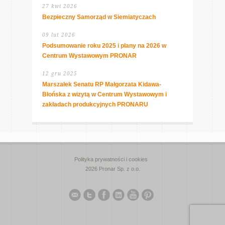
27 kwi 2026
Bezpieczny Samorząd w Siemiatyczach
09 lut 2026
Podsumowanie roku 2025 i plany na 2026 w
Centrum Wystawowym PRONAR
12 gru 2025
Marszałek Senatu RP Małgorzata Kidawa-
Błońska z wizytą w Centrum Wystawowym i
zakładach produkcyjnych PRONARU
Polityka prywatności i cookies
2026 Pronar Sp. z o.o.