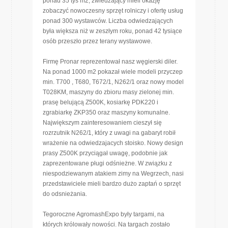
ponad 35 tys m2, zwiedzający mieli okazję
zobaczyć nowoczesny sprzęt rolniczy i ofertę usług
ponad 300 wystawców. Liczba odwiedzających
była większa niż w zeszłym roku, ponad 42 tysiące
osób przeszło przez terany wystawowe.
Firmę Pronar reprezentował nasz węgierski diler.
Na ponad 1000 m2 pokazał wiele modeli przyczep
min. T700 , T680, T672/1, N262/1 oraz nowy model
T028KM, maszyny do zbioru masy zielonej min.
prasę belującą Z500K, kosiarkę PDK220 i
zgrabiarkę ZKP350 oraz maszyny komunalne.
Największym zainteresowaniem cieszył się
rozrzutnik N262/1, który z uwagi na gabaryt robił
wrażenie na odwiedzajacych stoisko. Nowy design
prasy Z500K przyciągał uwagę, podobnie jak
zaprezentowane pługi odśnieżne. W związku z
niespodziewanym atakiem zimy na Wegrzech, nasi
przedstawiciele mieli bardzo dużo zaptań o sprzęt
do odsnieżania.
Tegoroczne AgromashExpo były targami, na
których królowały nowości. Na targach zostało