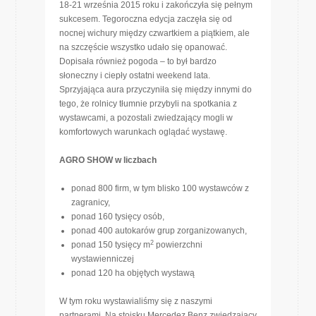
18-21 września 2015 roku i zakończyła się pełnym
sukcesem. Tegoroczna edycja zaczęła się od
nocnej wichury między czwartkiem a piątkiem, ale
na szczęście wszystko udało się opanować.
Dopisała również pogoda – to był bardzo
słoneczny i ciepły ostatni weekend lata.
Sprzyjająca aura przyczyniła się między innymi do
tego, że rolnicy tłumnie przybyli na spotkania z
wystawcami, a pozostali zwiedzający mogli w
komfortowych warunkach oglądać wystawę.
AGRO SHOW w liczbach
ponad 800 firm, w tym blisko 100 wystawców z
zagranicy,
ponad 160 tysięcy osób,
ponad 400 autokarów grup zorganizowanych,
2
ponad 150 tysięcy m
powierzchni
wystawienniczej
ponad 120 ha objętych wystawą
W tym roku wystawialiśmy się z naszymi
partnerami. Na stoisku Mercedez Benz zwiedzający