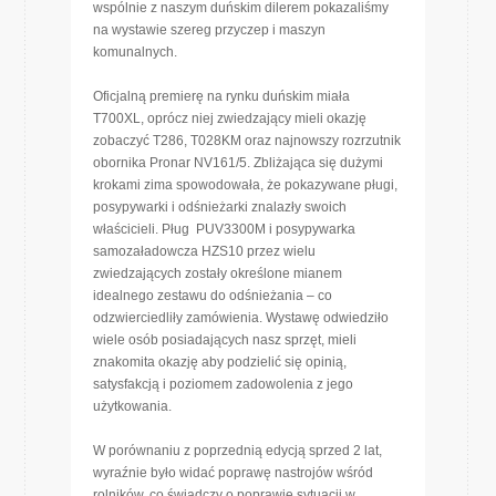
wspólnie z naszym duńskim dilerem pokazaliśmy
na wystawie szereg przyczep i maszyn
komunalnych.
Oficjalną premierę na rynku duńskim miała
T700XL, oprócz niej zwiedzający mieli okazję
zobaczyć T286, T028KM oraz najnowszy rozrzutnik
obornika Pronar NV161/5. Zbliżająca się dużymi
krokami zima spowodowała, że pokazywane pługi,
posypywarki i odśnieżarki znalazły swoich
właścicieli. Pług PUV3300M i posypywarka
samozaładowcza HZS10 przez wielu
zwiedzających zostały określone mianem
idealnego zestawu do odśnieżania – co
odzwierciedliły zamówienia. Wystawę odwiedziło
wiele osób posiadających nasz sprzęt, mieli
znakomita okazję aby podzielić się opinią,
satysfakcją i poziomem zadowolenia z jego
użytkowania.
W porównaniu z poprzednią edycją sprzed 2 lat,
wyraźnie było widać poprawę nastrojów wśród
rolników, co świadczy o poprawie sytuacji w