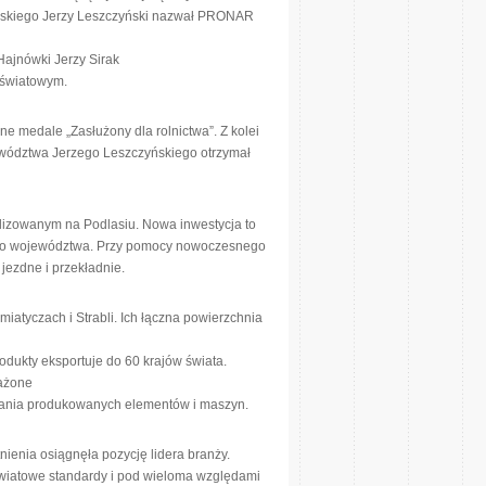
laskiego Jerzy Leszczyński nazwał PRONAR
 Hajnówki Jerzy Sirak
 światowym.
 medale „Zasłużony dla rolnictwa”. Z kolei
ewództwa Jerzego Leszczyńskiego otrzymał
izowanym na Podlasiu. Nowa inwestycja to
ałego województwa. Przy pomocy nowoczesnego
ezdne i przekładnie.
emiatyczach i Strabli. Ich łączna powierzchnia
odukty eksportuje do 60 krajów świata.
ażone
wania produkowanych elementów i maszyn.
ienia osiągnęła pozycję lidera branży.
wiatowe standardy i pod wieloma względami