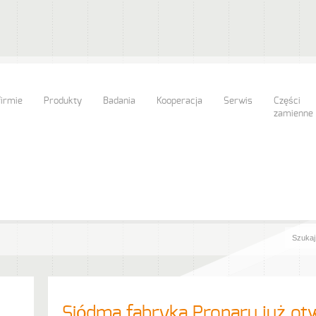
firmie
Produkty
Badania
Kooperacja
Serwis
Części
zamienne
Siódma fabryka Pronaru już ot