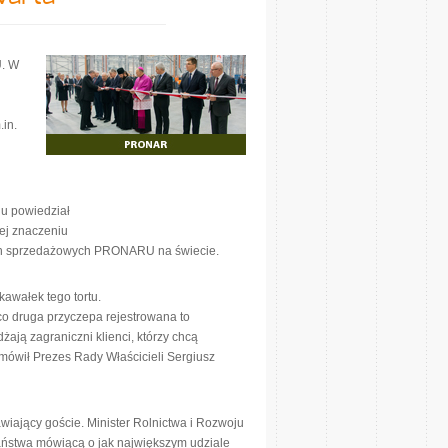
U. W
in.
iu powiedział
jej znaczeniu
kach sprzedażowych PRONARU na świecie.
kawałek tego tortu.
co druga przyczepa rejestrowana to
 zagraniczni klienci, którzy chcą
mówił Prezes Rady Właścicieli Sergiusz
ający goście. Minister Rolnictwa i Rozwoju
 państwa mówiącą o jak największym udziale