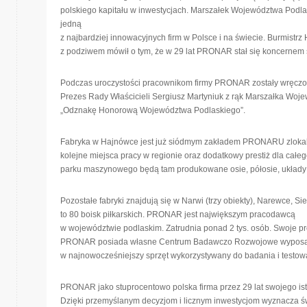
polskiego kapitału w inwestycjach. Marszałek Województwa Pod
jedną
z najbardziej innowacyjnych firm w Polsce i na świecie. Burmistrz
z podziwem mówił o tym, że w 29 lat PRONAR stał się koncernem
Podczas uroczystości pracownikom firmy PRONAR zostały wręczone
Prezes Rady Właścicieli Sergiusz Martyniuk z rąk Marszałka Woj
„Odznakę Honorową Województwa Podlaskiego”.
Fabryka w Hajnówce jest już siódmym zakładem PRONARU zlokal
kolejne miejsca pracy w regionie oraz dodatkowy prestiż dla c
parku maszynowego będą tam produkowane osie, półosie, układy j
Pozostałe fabryki znajdują się w Narwi (trzy obiekty), Narewce, Si
to 80 boisk piłkarskich. PRONAR jest największym pracodawcą
w województwie podlaskim. Zatrudnia ponad 2 tys. osób. Swoje pr
PRONAR posiada własne Centrum Badawczo Rozwojowe wypos
w najnowocześniejszy sprzęt wykorzystywany do badania i testo
PRONAR jako stuprocentowo polska firma przez 29 lat swojego istn
Dzięki przemyślanym decyzjom i licznym inwestycjom wyznacza ś