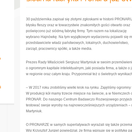
30 października zapisał się złotymi zgłoskami w historii PRONAR
błysku fleszy oraz w towarzystwie znakomitych gości otwarto oraz
poświęcono już siódmą fabrykę firmy. Tym razem na lokalizację
wybrano Hajnówkę. Na tym wyjątkowym wydarzeniu pojawili się m.
przedstawiciele władz państwowych, lokalnych, duchowieństwo,
zarząd, pracownicy spółki, a także media.
w
Prezes Rady Właścicieli Sergiusz Martyniuk w swoim przemówien
o ogromnym kapitale intelektualnym, jaki posiada firma, a także o 
w regionie oraz całym kraju. Przypomniał też o świetnych wyni
i
– W 2017 roku zrobiliśmy wielki krok na rynku. Zajęliśmy ogromny 
W produkcji kół mamy trzecie miejsce na świecie, a w Niemczech 
PRONAR. Do naszego Centrum Badawczo Rozwojowego przyjeżdżają
testować swoje wyroby na najnowocześniejszych urządzeniach – 
Martyniuk.
O PRONARZE w samych superlatywach wyrażali się także przemawi
Wsi Krzysztof Jurgiel powiedział, że firma wpisuje się w politykę