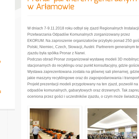
w Arłamowie
W dniach 7-9.11.2018 roku odbył się zjazd Regionalnych Instalacji
Przetwarzania Odpadów Komunalnych zorganizowany przez
EKORUM. Na zaproszenie organizatorów przybyło ponad 250 gośc
Polski, Niemiec, Czech, Słowacji, Austrii. Partnerem generalnym t
zjazdu była spółka Pronar z Narwi.
Podczas obrad Pronar zorganizował wystawę modeli 3D mobilnyc
w
stacjonarnych do recyklingu oraz punkt konsultacyjny, gdzie goście
Wystawa zaprezentowana została na głównej sali plenarnej, gdzie 
jakie maszyny recyklingowe oraz do zagospodarowania i transpor
Projekt prezentacji modeli przygotowany na ten zjazd, pozwolił na
odpadów komunalnych, gabarytowych oraz drzewnych. Tak zaprez
i
oceniona przez gości i uczestników zjazdu, o czym może świadczyć