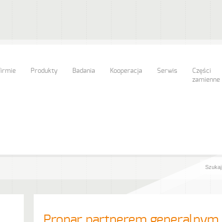
firmie
Produkty
Badania
Kooperacja
Serwis
Części
zamienne
Pronar partnerem generalnym 