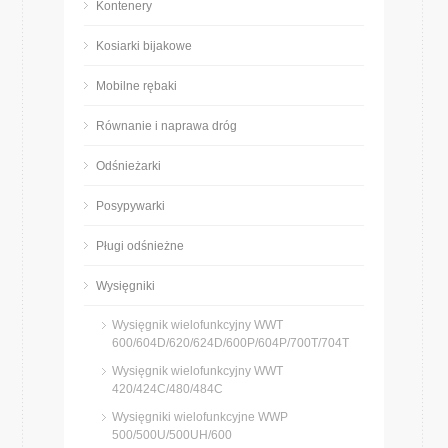
Kontenery
Kosiarki bijakowe
Mobilne rębaki
Równanie i naprawa dróg
Odśnieżarki
Posypywarki
Pługi odśnieżne
Wysięgniki
Wysięgnik wielofunkcyjny WWT
600/604D/620/624D/600P/604P/700T/704T
Wysięgnik wielofunkcyjny WWT
420/424C/480/484C
Wysięgniki wielofunkcyjne WWP
500/500U/500UH/600