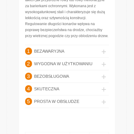
takich jak przydrożne rowy lub rowy melioracyjne
za barierkami ochronnymi. Wykonana jest z
wysokogatunkowej stali i charakteryzuje się dużą
lekkością oraz sztywnością konstrucji.
Regulowanie długości konarów wpływa na
poprawę bezpieczeństwa na drodze, chociażby
przy wietrznej pogodzie czy przy oblodzeniu drzew.
1
BEZAWARYJNA
2
WYGODNA W UŻYTKOWANIU
3
BEZOBSŁUGOWA
4
SKUTECZNA
5
PROSTA W OBSŁUDZE