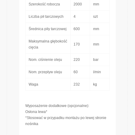
Szerokość robocza
2000
mm
Liczba pił tarczowych
4
szt
Średnica piły tarczowej
600
mm
Maksymalna głębokość
170
mm
cięcia
Nom. ciśnienie oleju
220
bar
Nom. przepływ oleju
60
l/min
Waga
232
kg
Wyposażenie dodatkowe (opcjonalne):
Osłona lewa*
*Stosować w przypadku montażu po lewej stronie
nośnika