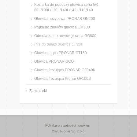
Kosiarka do poboczy głowica seria GK
80L/100L/120L/140L/142L/110/140
Głowica nożycowa PRONAR GN200
Myjka do znaków głowica GM500
Odmularka do rowów głowica GO800
Piła do gałęzi głowica GP200
Głowica tnąca PRONAR GT150
Głowica PRONAR GCO
Głowica frezująca PRONAR GF040K
Głowica frezująca Pronar GF100S
Zamiatarki
Polityka prywatności i cookies
2026 Pronar Sp. z o.o.