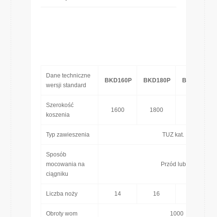
Dane techniczne
BKD160P
BKD180P
BKD200P
wersji standard
Szerokość
1600
1800
2000
koszenia
Typ zawieszenia
TUZ kat. I/II
Sposób
mocowania na
Przód lub tył
ciągniku
Liczba noży
14
16
18
Obroty wom
1000