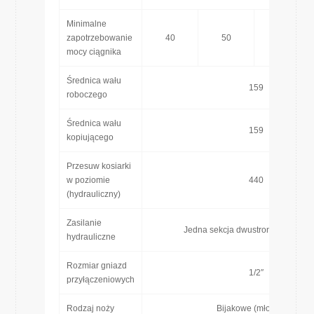
Minimalne
zapotrzebowanie
40
50
70
mocy ciągnika
Średnica wału
159
roboczego
Średnica wału
159
kopiującego
Przesuw kosiarki
w poziomie
440
(hydrauliczny)
Zasilanie
Jedna sekcja dwustronnego dział
hydrauliczne
Rozmiar gniazd
1/2″
przyłączeniowych
Rodzaj noży
Bijakowe (młotkowe)