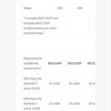
Waga
635
690
730
* Kosiarka BKD 202P jest
kosiarką BKD 200P
przystosowaną do ruchu
lewostronnego
Wyposażenie
dodatkowe
BKD160P
BKD180P
BKD200P
BK
(opcjonalne):
Wał tnący wg
wariantu F
14 sztuk
16 sztuk
18 sztuk
1
(noże 110A)
Wał tnący wg
wariantu I
14 sztuk
16 sztuk
18 sztuk
1
(noże 110B)