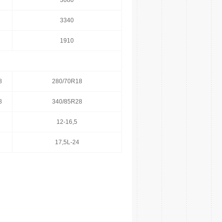
3080
3340
1910
8
280/70R18
8
340/85R28
12-16,5
17,5L-24