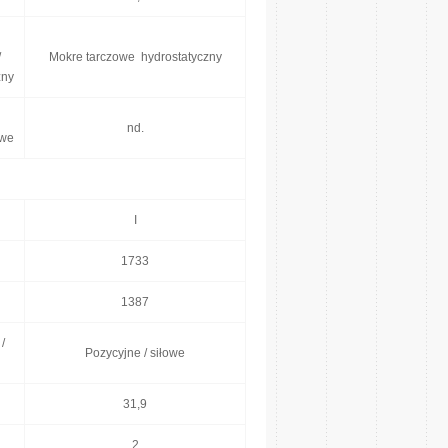
/
Mokre tarczowe hydrostatyczny
zny
nd.
owe
I
1733
1387
/
Pozycyjne / siłowe
31,9
2