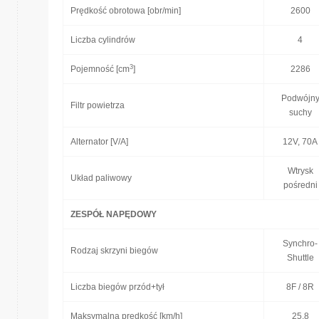
Prędkość obrotowa [obr/min]
2600
Liczba cylindrów
4
3
Pojemność [cm
]
2286
Podwójn
Filtr powietrza
suchy
Alternator [V/A]
12V, 70A
Wtrysk
Układ paliwowy
pośredni
ZESPÓŁ NAPĘDOWY
Synchro-
Rodzaj skrzyni biegów
Shuttle
Liczba biegów przód+tył
8F / 8R
Maksymalna prędkość [km/h]
25,8