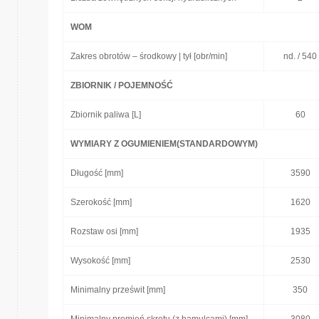
WOM
Zakres obrotów – środkowy | tył [obr/min]
nd. / 540
ZBIORNIK / POJEMNOŚĆ
Zbiornik paliwa [L]
60
WYMIARY Z OGUMIENIEM(STANDARDOWYM)
Długość [mm]
3590
Szerokość [mm]
1620
Rozstaw osi [mm]
1935
Wysokość [mm]
2530
Minimalny prześwit [mm]
350