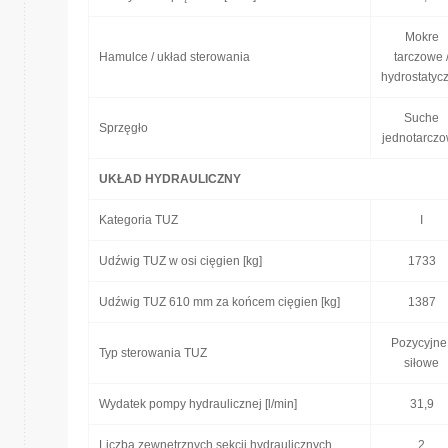
Mokre
Hamulce / układ sterowania
tarczowe 
hydrostatyc
Suche
Sprzęgło
jednotarcz
UKŁAD HYDRAULICZNY
Kategoria TUZ
I
Udźwig TUZ w osi cięgien [kg]
1733
Udźwig TUZ 610 mm za końcem cięgien [kg]
1387
Pozycyjne 
Typ sterowania TUZ
siłowe
Wydatek pompy hydraulicznej [l/min]
31,9
Liczba zewnętrznych sekcji hydraulicznych
2