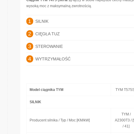
Ciągnik TYM T475 (seria 3)
łączy w sobie najlepsze cechy masz
wysoką moc z maksymalną zwrotnością.
1
SILNIK
2
CIĘGŁA TUZ
3
STEROWANIE
4
WYTRZYMAŁOŚĆ
Model ciągnika TYM
TYM T575
SILNIK
TYM /
Producent silnika / Typ / Moc [KM/kW]
A2300T3 / [
/ 41]