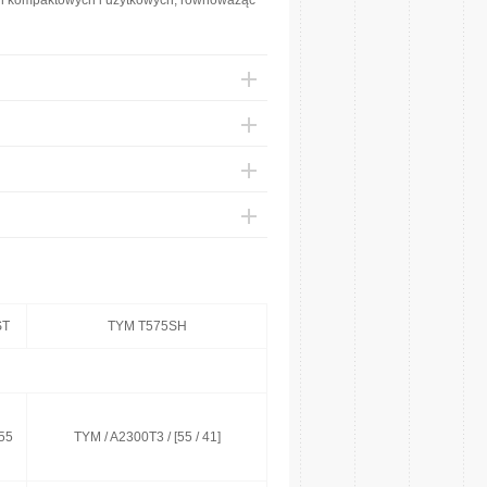
yn kompaktowych i użytkowych, równoważąc
ST
TYM T575SH
55
TYM / A2300T3 / [55 / 41]