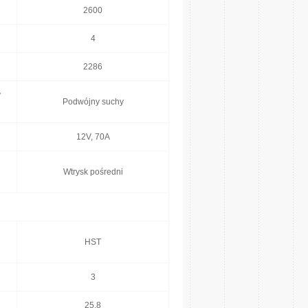
2600
4
2286
y
Podwójny suchy
12V, 70A
Wtrysk pośredni
HST
3
25,8