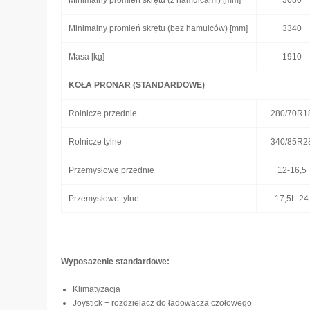
Minimalny promień skrętu (z hamulcami) [mm]
3080
Minimalny promień skrętu (bez hamulców) [mm]
3340
Masa [kg]
1910
KOŁA PRONAR (STANDARDOWE)
Rolnicze przednie
280/70R1
Rolnicze tylne
340/85R2
Przemysłowe przednie
12-16,5
Przemysłowe tylne
17,5L-24
Wyposażenie standardowe:
Klimatyzacja
Joystick + rozdzielacz do ładowacza czołowego