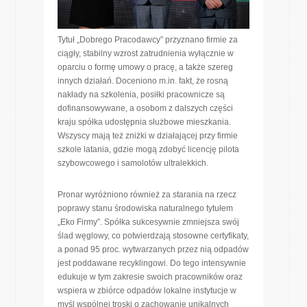
Tytuł „Dobrego Pracodawcy” przyznano firmie za
ciągły, stabilny wzrost zatrudnienia wyłącznie w
oparciu o formę umowy o pracę, a także szereg
innych działań. Doceniono m.in. fakt, że rosną
nakłady na szkolenia, posiłki pracownicze są
dofinansowywane, a osobom z dalszych części
kraju spółka udostępnia służbowe mieszkania.
Wszyscy mają też zniżki w działającej przy firmie
szkole latania, gdzie mogą zdobyć licencję pilota
szybowcowego i samolotów ultralekkich.
Pronar wyróżniono również za starania na rzecz
poprawy stanu środowiska naturalnego tytułem
„Eko Firmy”. Spółka sukcesywnie zmniejsza swój
ślad węglowy, co potwierdzają stosowne certyfikaty,
a ponad 95 proc. wytwarzanych przez nią odpadów
jest poddawane recyklingowi. Do tego intensywnie
edukuje w tym zakresie swoich pracowników oraz
wspiera w zbiórce odpadów lokalne instytucje w
myśl wspólnej troski o zachowanie unikalnych