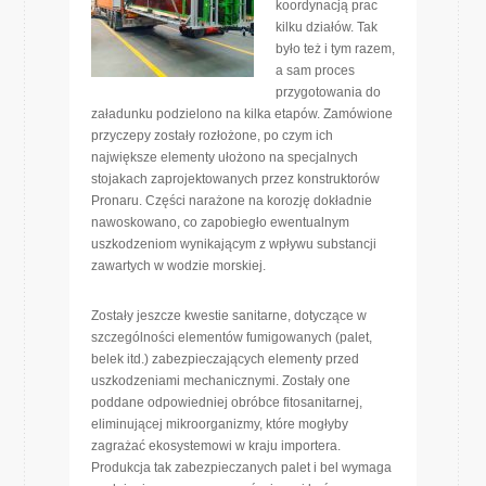
koordynacją prac
kilku działów. Tak
było też i tym razem,
a sam proces
przygotowania do
załadunku podzielono na kilka etapów. Zamówione
przyczepy zostały rozłożone, po czym ich
największe elementy ułożono na specjalnych
stojakach zaprojektowanych przez konstruktorów
Pronaru. Części narażone na korozję dokładnie
nawoskowano, co zapobiegło ewentualnym
uszkodzeniom wynikającym z wpływu substancji
zawartych w wodzie morskiej.
Zostały jeszcze kwestie sanitarne, dotyczące w
szczególności elementów fumigowanych (palet,
belek itd.) zabezpieczających elementy przed
uszkodzeniami mechanicznymi. Zostały one
poddane odpowiedniej obróbce fitosanitarnej,
eliminującej mikroorganizmy, które mogłyby
zagrażać ekosystemowi w kraju importera.
Produkcja tak zabezpieczanych palet i bel wymaga