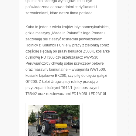
spełnienia szeregu wymogów i musi być
poświadczona odpowiednimi certyfikatami i
zezwoleniami, które nasza firma posiada.
Kuba to jeden z wielu krajów latynoamerykańskich,
gdzie maszyny „Made in Poland” z logo Pronaru
zaczynają się cieszyć rosnącym powodzeniem.
Rolnicy z Kolumbii i Chile w pracy z zielonką coraz
częściej sięgają po prasy belujące Z500K, kosiarkę
dyskową PDT300 czy przetrząsacz PWP530.
Peruwiańczycy chwalą sobie przyczepy belowe
oraz maszyny komunalne – wysięgniki WWT500,
kosiarki bijakowe BK200, czy piłę do cięcia gałęzi
GP200. Z kolei Urugwajscy rolnicy pracują z
przyczepami leśnymi T644/1, jednoosiowymi
T654/2 oraz rozsiewaczami FD1M05L i FD2M10L