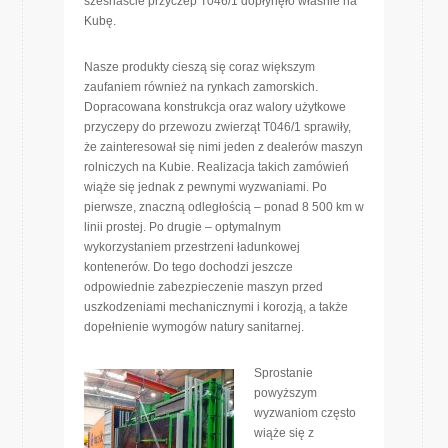
szesnaście przyczep T046/1 dopłynęło właśnie na
Kubę.
Nasze produkty cieszą się coraz większym
zaufaniem również na rynkach zamorskich.
Dopracowana konstrukcja oraz walory użytkowe
przyczepy do przewozu zwierząt T046/1 sprawiły,
że zainteresował się nimi jeden z dealerów maszyn
rolniczych na Kubie. Realizacja takich zamówień
wiąże się jednak z pewnymi wyzwaniami. Po
pierwsze, znaczną odległością – ponad 8 500 km w
linii prostej. Po drugie – optymalnym
wykorzystaniem przestrzeni ładunkowej
kontenerów. Do tego dochodzi jeszcze
odpowiednie zabezpieczenie maszyn przed
uszkodzeniami mechanicznymi i korozją, a także
dopełnienie wymogów natury sanitarnej.
Sprostanie
powyższym
wyzwaniom często
wiąże się z