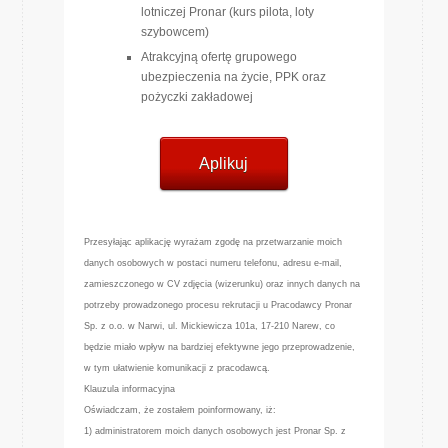
lotniczej Pronar (kurs pilota, loty
szybowcem)
Atrakcyjną ofertę grupowego
ubezpieczenia na życie, PPK oraz
pożyczki zakładowej
Aplikuj
Przesyłając aplikację wyrażam zgodę na przetwarzanie moich
danych osobowych w postaci numeru telefonu, adresu e-mail,
zamieszczonego w CV zdjęcia (wizerunku) oraz innych danych na
potrzeby prowadzonego procesu rekrutacji u Pracodawcy Pronar
Sp. z o.o. w Narwi, ul. Mickiewicza 101a, 17-210 Narew, co
będzie miało wpływ na bardziej efektywne jego przeprowadzenie,
w tym ułatwienie komunikacji z pracodawcą.
Klauzula informacyjna
Oświadczam, że zostałem poinformowany, iż:
1) administratorem moich danych osobowych jest Pronar Sp. z