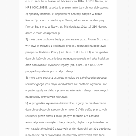
o.o. z Siedzibą w Narwi, ul. Mickiewicza 101a, 17-210 Narew, nr
KRS 0000139188, a podanie przeze mnie danych jest dobrowolne.
2) sposoby kontaktu z inspektorem ochrony danych w firmie
Pronar Sp. z o.o. z siedzibą w Narwi, adres korespondencyjny:
Pronar Sp. z o.o. w Narwi, ul. Mickiewicza 101a, 17-210 Narew,
adres e-mail: iod@pronar.pl
3) moje dane osobowe będą przetwarzane przez Pronar Sp. z o.o.
w Narwi w związku z realizacją procesu rekrutacji na podstawie
przepisów Kodeksu Pracy ( art. 6 ust 1 lit c RODO) w przypadku
danych ,których podanie jest wymagane przepisami w/w kodeksu,
oraz dobrowolnie wyrażonej zgody (art. 6 ust1 lit a RODO) w
przypadku podania pozostałych danych
4) moje dane zostaną usunięte miesiąc po zakończeniu procesu
rekrutacyjnego jeśli moja kandydatura nie zostanie wybrana i nie
wyrażę zgody na dalsze przetwarzanie moich danych osobowych
na potrzeby przyszłych rekrutacji.
5) w przypadku wyrażenia dobrowolnej. zgody na przetwarzanie
danych osobowych zawartych w moim CV dla celów przyszłych
rekrutacji przez okres 1 roku, po tym terminie CV zostanie
automatycznie usunięte z bazy danych, chyba, że potwierdzę po
tym czasie aktualność zawartych w nim danych i wyrażę zgodę na
jego dalsze przechowywanie na potrzeby przyszłych rekrutacji.