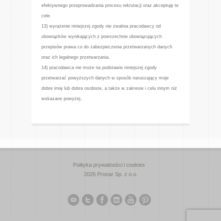
efektywnego przeprowadzania procesu rekrutacji oraz akceptuję te
cele.
13) wyrażenie niniejszej zgody nie zwalnia pracodawcy od
obowiązków wynikających z powszechnie obowiązujących
przepisów prawa co do zabezpieczenia przetwarzanych danych
oraz ich legalnego przetwarzania.
14) pracodawca nie może na podstawie niniejszej zgody
przetwarzać powyższych danych w sposób naruszający moje
dobre imię lub dobra osobiste, a także w zakresie i celu innym niż
wskazane powyżej.
Polityka prywatności i cookies
2026 Pronar Sp. z o.o.