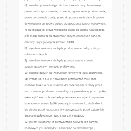
6) posiadam prawo dostępu do treści swoich danych osobowych,
prawo do ich sprostowania, usunięcia, ograniczenia przetwarzania,
prawo do cofnięcia zgody, prawo do przenoszenia danych, prawo
do wniesienia sprzeciwu wobec przetwarzania danych osobowych.
7) przysługuje mi prawo wniesienia skargi do organu nadzorczego,
jeśli moim zdaniem przetwarzanie danych osobowych narusza
przepisy unijnego rozporządzanie RODO.
8) moje dane osobowe nie będą przekazywane żadnym obcym
odbiorcom danych.
9) moje dane osobowe nie będą przetwarzane w sposób
zautomatyzowany i nie będą profilowane.
10) podanie danych jest warunkiem umownym i jest dobrowolne.
11) Pronar Sp. z o.o w Narwi może przetwarzać moje dane
osobowe także w celu ustalenia dochodzenia lub ochrony przed
roszczeniami, jeżeli roszczenia dotyczą prowadzonej przez Spółkę
rekrutacji Dane osobowe będą przetwarzane w oparciu o prawnie
uzasadniony interes Spółki polegający na ustaleniu, dochodzeniu
lub obrony przed roszczeniami w postępowaniu przed sądami lub
organami państwowymi (art. 6 ust 1 lit f RODO).
12) jestem świadomy, iż przetwarzanie powyższych danych
osobowych jest niezbędne i koniecznie do prawidłowego i