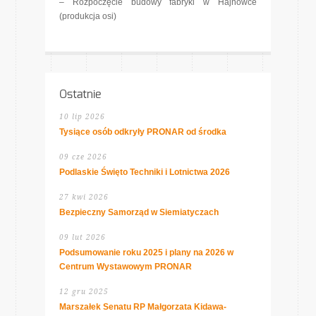
– Rozpoczęcie budowy fabryki w Hajnówce
(produkcja osi)
Ostatnie
10 lip 2026
Tysiące osób odkryły PRONAR od środka
09 cze 2026
Podlaskie Święto Techniki i Lotnictwa 2026
27 kwi 2026
Bezpieczny Samorząd w Siemiatyczach
09 lut 2026
Podsumowanie roku 2025 i plany na 2026 w
Centrum Wystawowym PRONAR
12 gru 2025
Marszałek Senatu RP Małgorzata Kidawa-