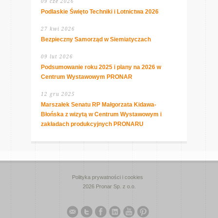
09 cze 2026
Podlaskie Święto Techniki i Lotnictwa 2026
27 kwi 2026
Bezpieczny Samorząd w Siemiatyczach
09 lut 2026
Podsumowanie roku 2025 i plany na 2026 w
Centrum Wystawowym PRONAR
12 gru 2025
Marszałek Senatu RP Małgorzata Kidawa-
Błońska z wizytą w Centrum Wystawowym i
zakładach produkcyjnych PRONARU
Polityka prywatności i cookies
2026 Pronar Sp. z o.o.