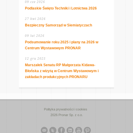
09 cze 2026
Podlaskie Święto Techniki i Lotnictwa 2026
27 kwi 2026
Bezpieczny Samorząd w Siemiatyczach
09 lut 2026
Podsumowanie roku 2025 i plany na 2026 w
Centrum Wystawowym PRONAR
12 gru 2025
Marszałek Senatu RP Małgorzata Kidawa-
Błońska z wizytą w Centrum Wystawowym i
zakładach produkcyjnych PRONARU
Polityka prywatności i cookies
2026 Pronar Sp. z o.o.