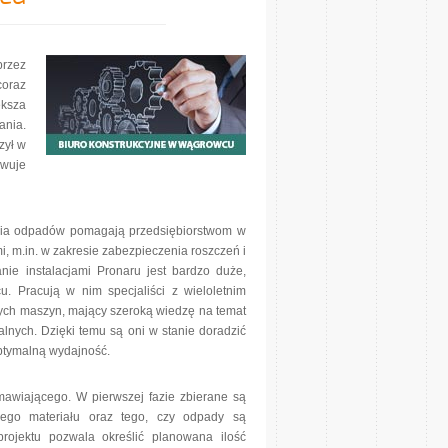
rzez
oraz
ększa
ania.
zył w
owuje
ania odpadów pomagają przedsiębiorstwom w
, m.in. w zakresie zabezpieczenia roszczeń i
e instalacjami Pronaru jest bardzo duże,
. Pracują w nim specjaliści z wieloletnim
ch maszyn, mający szeroką wiedzę na temat
lnych. Dzięki temu są oni w stanie doradzić
optymalną wydajność.
awiającego. W pierwszej fazie zbierane są
nego materiału oraz tego, czy odpady są
rojektu pozwala określić planowana ilość