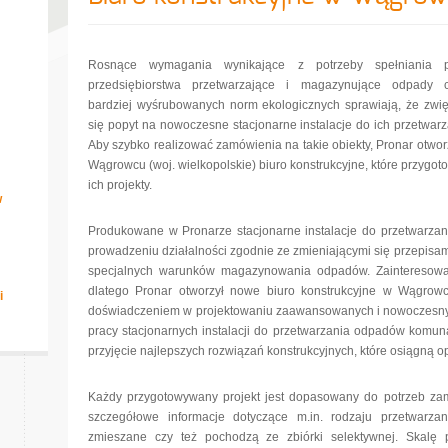
Rosnące wymagania wynikające z potrzeby spełniania p
przedsiębiorstwa przetwarzające i magazynujące odpady c
bardziej wyśrubowanych norm ekologicznych sprawiają, że zwi
się popyt na nowoczesne stacjonarne instalacje do ich przetwarz
Aby szybko realizować zamówienia na takie obiekty, Pronar otwor
Wągrowcu (woj. wielkopolskie) biuro konstrukcyjne, które przygot
ich projekty.
w
Produkowane w Pronarze stacjonarne instalacje do przetwarz
prowadzeniu działalności zgodnie ze zmieniającymi się przepisami
specjalnych warunków magazynowania odpadów. Zainteresowani
dlatego Pronar otworzył nowe biuro konstrukcyjne w Wągrowcu
i
doświadczeniem w projektowaniu zaawansowanych i nowoczesny
pracy stacjonarnych instalacji do przetwarzania odpadów komuna
przyjęcie najlepszych rozwiązań konstrukcyjnych, które osiągną 
Każdy przygotowywany projekt jest dopasowany do potrzeb zam
szczegółowe informacje dotyczące m.in. rodzaju przetwarza
zmieszane czy też pochodzą ze zbiórki selektywnej. Skalę p