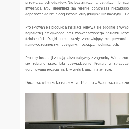
przetwarzanych odpadów. Nie bez znaczenia jest także informacja o
inwestycja typu greenfield (na terenie dotychczas niezabudow
dopasować do istniejącej infrastruktury (budynki lub maszyny już
Projektowanie i produkcja instalacji odbywa się zgodnie z wymo
najbardziej efektywnego oraz zaawansowanego poziomu rozwo
działalności. Dzięki temu, każdy zamawiający ma pewność
najnowocześniejszych dostępnych rozwiązań technicznych.
Projekty instalacji zlecają także nabywcy z zagranicy. W realizac
się zebrane przez lata doświadczenie Pronaru w sprzedaż
ugruntowana pozycja marki w wielu krajach na świecie.
Docelowo w biurze konstrukcyjnym Pronaru w Wągrowcu znajdzie 