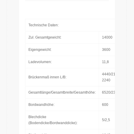
Technische Daten:
Zul. Gesamtgewicht:
14000
Eigengewicht:
3600
Ladevolumen:
11,8
4440/2190-
Brückenmaß innen L/B:
2240
Gesamtlänge/Gesamtbreite/Gesamthöhe:
6520/2390/2580
Bordwandhöhe:
600
Blechdicke
5/2,5
(Bodendicke/Bordwanddicke):