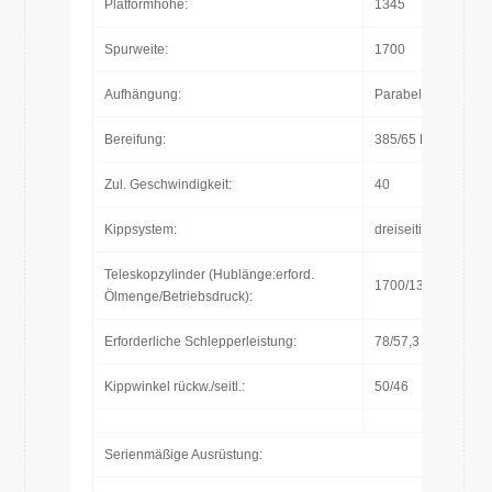
Platformhöhe:
1345
Spurweite:
1700
Aufhängung:
Parabelfederung
Bereifung:
385/65 R22,5 RE
Zul. Geschwindigkeit:
40
Kippsystem:
dreiseitig
Teleskopzylinder (Hublänge:erford.
1700/13L/200bar
Ölmenge/Betriebsdruck):
Erforderliche Schlepperleistung:
78/57,3
Kippwinkel rückw./seitl.:
50/46
Serienmäßige Ausrüstung: