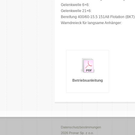
Gelenkwelle 6×6:
Gelenkwelle 21×6:
Bereifung 400/60-15.5 151A8 Flotation (BKT)
Warndreieck für langsame Anhänger:
Betriebsanleitung
Datenschutzbestimmungen
2026 Pronar Sp. z o.o.