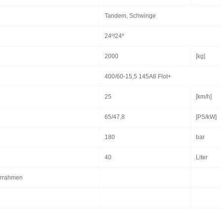
Tandem, Schwinge
24º/24º
2000
[kg]
400/60-15,5 145A8 Flot+
25
[km/h]
65/47,8
[PS/kW]
180
bar
40
Liter
errahmen