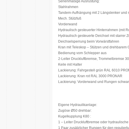
Serienmäßige Ausrüstung:
Stahlrahmen
Tandem-Aufhängung mit 2 Längslenker und s
Mech. Stützfuß
Vorderwand
Hydraulisch gesteuerter Hinterrahmen (mit 
Hydraulisch gesteuerte Deichsel mit starrer
Deichselsperrung beim Vorwärstfahren
Kran mit Teleskop – Stützen und drehbarem G
Bedienung vom Schlepper aus
2-Leiter Druckluftbremse, Trommelbremse 30
Keile mit Halter
Lackierung: Fahrgestell grün RAL 6010 PR
Lackierung: Kran rot RAL 3000 PRONAR
Lackierung: Vorderwand und Rungen schwa
Eigene Hydraulikanlage:
Zugöse Ø50 drehbar:
Kugelkupplung K80 :
1 – Leiter Druckluftbremse oder hydraulisch
1 Paar zusätzlicher Rungen für den regulier