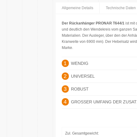
Allgemeine Details
Technische Daten
Der Rückanhänger PRONAR T644/1
ist mit
und deutlich den Wendekreis vom ganzen Sat
Materialien. Der Ausleger, über den der Anhä
Kranweite von 6900 mm). Der Hebelsatz wird 
Marke.
1
WENDIG
2
UNIVERSEL
3
ROBUST
4
GROSSER UMFANG DER ZUSA
Zul. Gesamtgewicht: