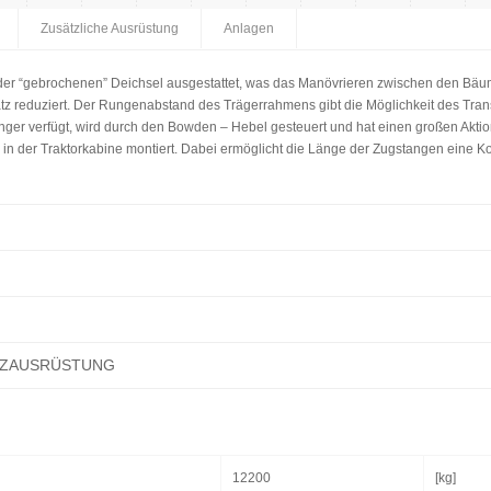
Zusätzliche Ausrüstung
Anlagen
 der “gebrochenen” Deichsel ausgestattet, was das Manövrieren zwischen den Bäu
z reduziert. Der Rungenabstand des Trägerrahmens gibt die Möglichkeit des Tra
nger verfügt, wird durch den Bowden – Hebel gesteuert und hat einen großen Aktio
in der Traktorkabine montiert. Dabei ermöglicht die Länge der Zugstangen eine K
TZAUSRÜSTUNG
12200
[kg]