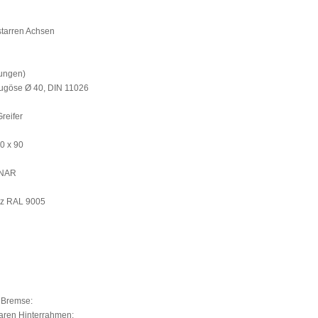
tarren Achsen
Rungen)
 Zugöse Ø 40, DIN 11026
reifer
0 x 90
ONAR
rz RAL 9005
e Bremse:
baren Hinterrahmen: