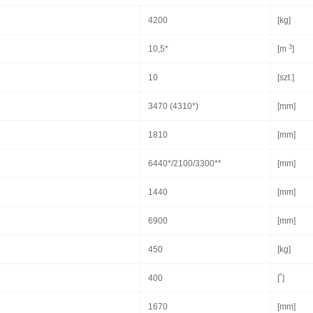
4200
[kg]
3
10,5*
[m
]
10
[szt.]
3470 (4310*)
[mm]
1810
[mm]
6440*/2100/3300**
[mm]
1440
[mm]
6900
[mm]
450
[kg]
400
[˚]
1670
[mm]