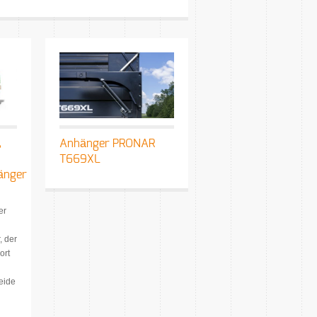
,
Anhänger PRONAR
T669XL
änger
er
 der
ort
eide