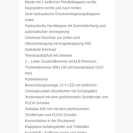
Mulde mit 2 seitlichen Pendelklappen rechts.
Kippsystem rechts und nach hinten
Zwei hydraulische Druckverriegelungsklappen
unten
Hydraulische Heckklappe mit Gummidichtung und
automatischer Verriegelung
Universal-Deichsel zur Unten-und
Obenanhängung mit Kugelkupplung K80
Gefederte Deichsel
Teleskopstützfuß mit Getriebe
2 – Leiter Druckluftbremse mit ALB Premium,
Trommelbremse 406×140 (Achsenabstand 1810
mm)
Kurbelbremse
Beleuchtungsanlage 12 V LED mit seitlichen
Umrissleuchten (Rücklichter mit Schutzgitter)
Vorderwand mit dem perforiererten Sichtfenster und
PLEXI-Scheibe
Aufsätze 600 mm mit dem perforiererten
Sichtfenster und PLEXI-Scheibe
Kornschieber in der Rückwand
Klappbare Aufstiegsleiter und Trittstufen
Kunststoff – Kotflügel vorne und hinten,