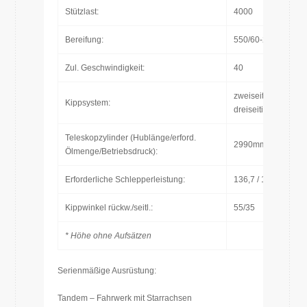
Stützlast:
4000
Bereifung:
550/60-22,5
Zul. Geschwindigkeit:
40
zweiseitig ( optiona
Kippsystem:
dreiseitig)
Teleskopzylinder (Hublänge/erford.
2990mm/40L/200b
Ölmenge/Betriebsdruck):
Erforderliche Schlepperleistung:
136,7 / 100,5
Kippwinkel rückw./seitl.:
55/35
* Höhe ohne Aufsätzen
Serienmäßige Ausrüstung:
Tandem – Fahrwerk mit Starrachsen