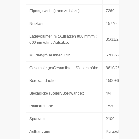
Eigengewicht (ohne Aufsätze):
7260
Nutzlast:
15740
Ladevolumen mit Aufsätzen 800 mm/mit
35/32/23
600 mm/ohne Aufsätze:
Muldengröße innen L/B:
6700/2230-2300
Gesamtlänge/Gesamtbreite/Gesamthöhe:
8610/2670/3020*
Bordwandhöhe:
1500+600
Blechdicke (Boden/Bordwände):
4\4
Plattformhöhe:
1520
Spurweite:
2100
Aufhängung:
Parabelfederung