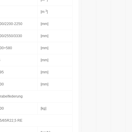
3
[m
]
00/2200-2250
[mm]
00/2550/3330
[mm]
00+580
[mm]
4
[mm]
95
[mm]
00
[mm]
rabelfederung
00
[kg]
5/65R22,5 RE