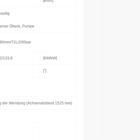
[km/h]
nseitig
gener Öltank, Pumpe
90mm/72L/200bar
2/133,8
[KM/kW]
[˚]
rung der Wendung (Achsenabstand 1525 mm)