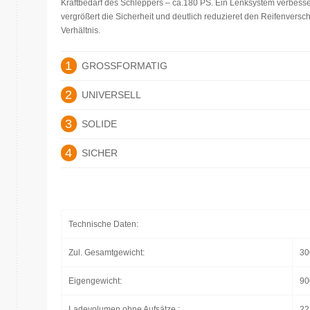
Kraftbedarf des Schleppers – ca.180 PS. Ein Lenksystem verbesse
vergrößert die Sicherheit und deutlich reduzieret den Reifenversch
Verhältnis.
1
GROSSFORMATIG
2
UNIVERSELL
3
SOLIDE
4
SICHER
Technische Daten:
Zul. Gesamtgewicht:
30
Eigengewicht:
90
Ladevolumen ohne Aufsätze :
22