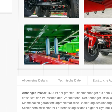
Allgemeine Details
Technische Daten
Zusätzliche A
Anhänger Pronar T682
ist der größten Tridemanhänger auf dem 
entspricht den Wünschen der Großbetriebe. Der Anhänger ist volla
Klemmhaken garantiert unproblematische Bedienung des Anhänge
Schleppern mit kleinerer Förderleistung ist dank eigener Hydraul