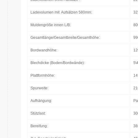
Ladevolumen mit Aufsätzen 580mm:
32
Muldengröße innen L/B:
80
Gesamtlänge/Gesamtbreite/Gesamthöhe:
99
Bordwandhöhe:
12
Blechdicke (Boden/Bordwände):
5\
Plattformhöhe:
14
Spurweite:
21
Aufhängung:
Pa
Stützlast:
30
Bereifung:
38