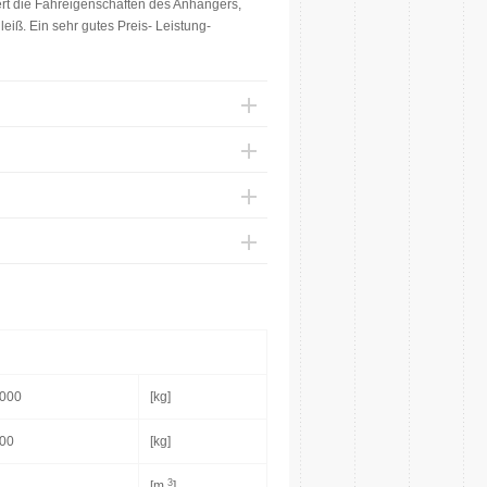
rt die Fahreigenschaften des Anhängers,
leiß. Ein sehr gutes Preis- Leistung-
000
[kg]
00
[kg]
3
[m
]