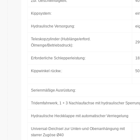
Zul. Geschwindigkeit:
40
Kippsystem:
ei
Hydraulische Versorgung:
ei
Teleskopzylinder (Hublänge/erford.
29
Ölmenge/Betriebsdruck):
Erforderliche Schlepperleistung:
18
Kippwinkel rückw.:
50
Serienmäßige Ausrüstung:
Tridemfahrwerk, 1 + 3 Nachlaufachse mit hydraulischer Sper
Hydraulische Heckklappe mit automatischer Verriegelung
Universal-Deichsel zur Unten-und Obenanhängung mit
starrer Zugöse Ø40